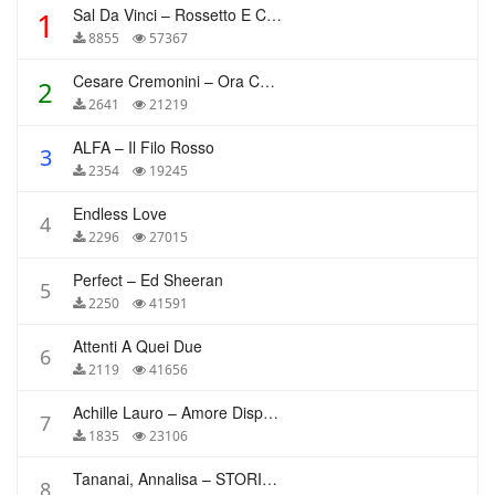
Sal Da Vinci – Rossetto E Caffè
1
8855
57367
Cesare Cremonini – Ora Che Non Ho Più Te
2
2641
21219
ALFA – Il Filo Rosso
3
2354
19245
Endless Love
4
2296
27015
Perfect – Ed Sheeran
5
2250
41591
Attenti A Quei Due
6
2119
41656
Achille Lauro – Amore Disperato
7
1835
23106
Tananai, Annalisa – STORIE BREVI
8