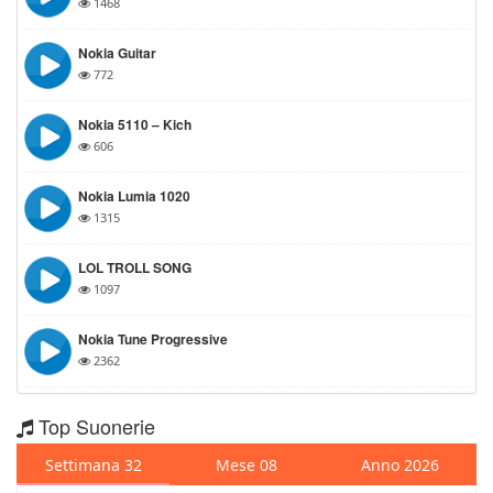
1468
Nokia Guitar
772
Nokia 5110 – Kich
606
Nokia Lumia 1020
1315
LOL TROLL SONG
1097
Nokia Tune Progressive
2362
Top Suonerie
Settimana 32
Mese 08
Anno 2026