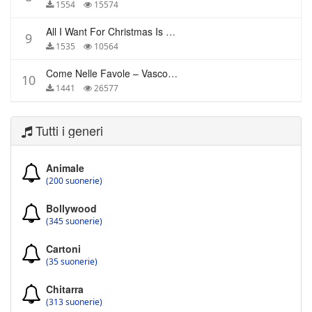
1554
15574
All I Want For Christmas Is You – Mariah Carey
9
1535
10564
Come Nelle Favole – Vasco Rossi
10
1441
26577
Tutti i generi
Animale
(200 suonerie)
Bollywood
(345 suonerie)
Cartoni
(35 suonerie)
Chitarra
(313 suonerie)