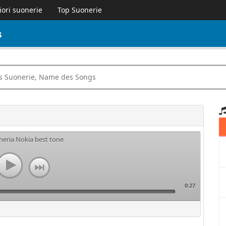
iori suonerie
Top Suonerie
s
neria Nokia best tone
0:27