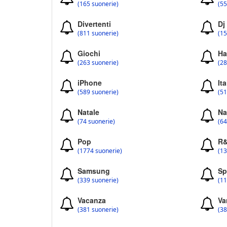
(165 suonerie)
(55
Divertenti
Dj
(811 suonerie)
(15
Giochi
Ha
(263 suonerie)
(28
iPhone
Ita
(589 suonerie)
(51
Natale
Na
(74 suonerie)
(64
Pop
R
(1774 suonerie)
(13
Samsung
Sp
(339 suonerie)
(11
Vacanza
Va
(381 suonerie)
(38