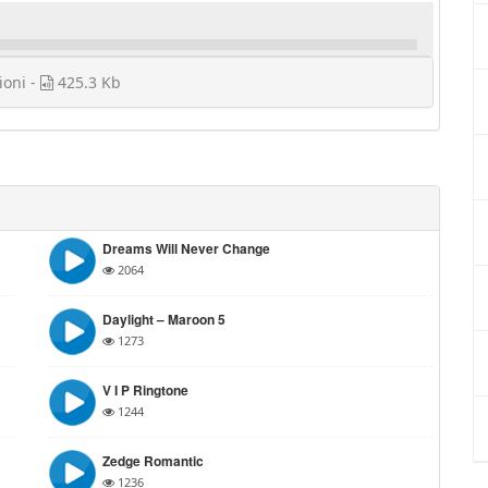
ioni -
425.3 Kb
Dreams Will Never Change
2064
Daylight – Maroon 5
1273
V I P Ringtone
1244
Zedge Romantic
1236