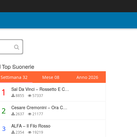
Top Suonerie
Settimana 32
Mese 08
Anno 2026
Sal Da Vinci – Rossetto E Caffè
1
8855
57337
Cesare Cremonini – Ora Che Non Ho Più Te
2
2637
21177
ALFA – Il Filo Rosso
3
2354
19219