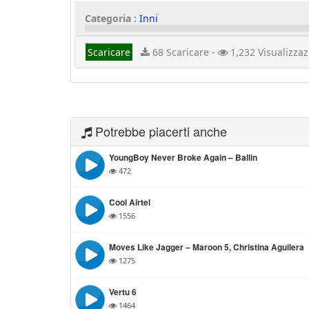
Categoria :
Inni
Scaricare
68 Scaricare -
1,232 Visualizzaz
Potrebbe piacerti anche
YoungBoy Never Broke Again – Ballin
472
Cool Airtel
1556
Moves Like Jagger – Maroon 5, Christina Aguilera
1275
Vertu 6
1464