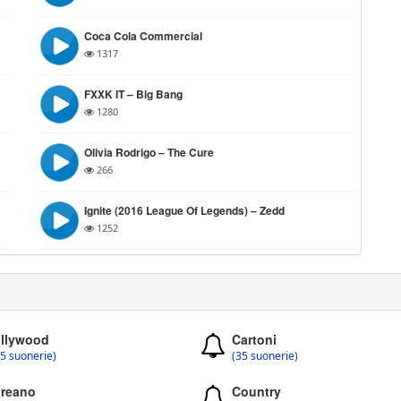
Coca Cola Commercial
1317
FXXK IT – Big Bang
1280
Olivia Rodrigo – The Cure
266
Ignite (2016 League Of Legends) – Zedd
1252
llywood
Cartoni
5 suonerie)
(35 suonerie)
reano
Country