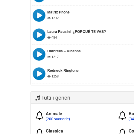
Matrix Phone
1232
Laura Pausini -¿PORQUÉ TE VAS?
484
Umbrella – Rihanna
1217
Redneck Ringtone
1258
Tutti i generi
Animale
Bo
(200 suonerie)
(34
Classica
Co