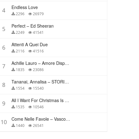
Endless Love
4
2296
26979
Perfect – Ed Sheeran
5
2249
41541
Attenti A Quei Due
6
2116
41516
Achille Lauro – Amore Disperato
7
1835
23086
Tananai, Annalisa – STORIE BREVI
8
1554
15540
All I Want For Christmas Is You – Mariah Carey
9
1535
10546
Come Nelle Favole – Vasco Rossi
10
1440
26541