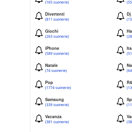
(165 suonerie)
(55
Divertenti
Dj
(811 suonerie)
(15
Giochi
Ha
(263 suonerie)
(28
iPhone
Ita
(589 suonerie)
(51
Natale
Na
(74 suonerie)
(64
Pop
R
(1774 suonerie)
(13
Samsung
Sp
(339 suonerie)
(11
Vacanza
Va
(381 suonerie)
(38