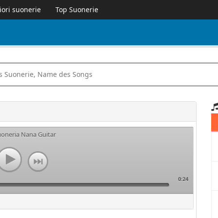
iori suonerie
Top Suonerie
uoneria Nana Guitar
0:24