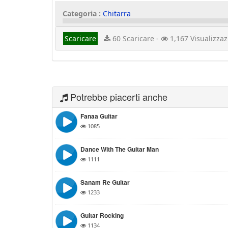
Categoria :
Chitarra
Scaricare
60 Scaricare -
1,167 Visualizzaz
Potrebbe piacerti anche
Fanaa Guitar
1085
Dance With The Guitar Man
1111
Sanam Re Guitar
1233
Guitar Rocking
1134