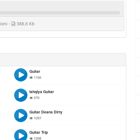
ioni -
388.6 Kb
Guitar
1166
Ishqiya Guitar
970
Guitar Deans Dirty
1097
Guitar Trip
1098