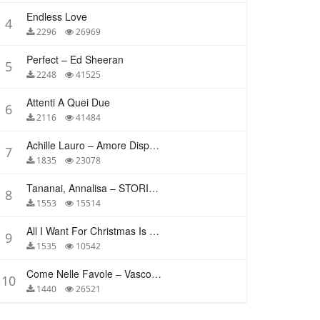
Endless Love
4
2296
26969
Perfect – Ed Sheeran
5
2248
41525
Attenti A Quei Due
6
2116
41484
Achille Lauro – Amore Disperato
7
1835
23078
Tananai, Annalisa – STORIE BREVI
8
1553
15514
All I Want For Christmas Is You – Mariah Carey
9
1535
10542
Come Nelle Favole – Vasco Rossi
10
1440
26521