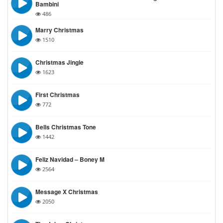
Bambini
486
Marry Christmas
1510
Christmas Jingle
1623
First Christmas
772
Bells Christmas Tone
1442
Feliz Navidad – Boney M
2564
Message X Christmas
2050