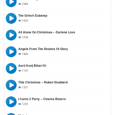
2384
The Grinch Dubstep
1420
All Alone On Christmas – Darlene Love
1258
Angels From The Realms Of Glory
1466
Aarti Kunj Bihari Ki
1147
This Christmas – Ruben Studdard
1331
I Came 2 Party – Cinema Bizarre
1235