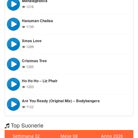
Mahalageasca
1216
Hanuman Chalisa
1139
Xmas Love
1209
Cristmas Tree
1205
Ho Ho Ho – Liz Phair
1203
Are You Ready (Original Mix) – Bodybangers
1122
Top Suonerie
Settimana 32
Mese 08
Anno 2026