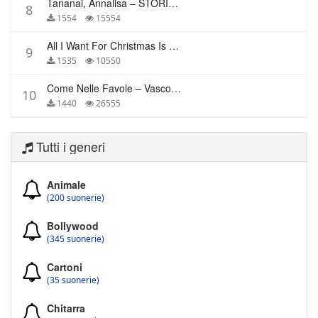
Tananai, Annalisa – STORIE BREVI
8
1554
15554
All I Want For Christmas Is You – Mariah Carey
9
1535
10550
Come Nelle Favole – Vasco Rossi
10
1440
26555
Tutti i generi
Animale
(200 suonerie)
Bollywood
(345 suonerie)
Cartoni
(35 suonerie)
Chitarra