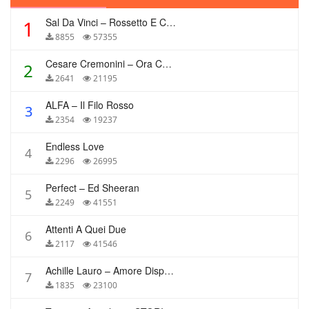
Sal Da Vinci – Rossetto E Caffè
1
8855
57355
Cesare Cremonini – Ora Che Non Ho Più Te
2
2641
21195
ALFA – Il Filo Rosso
3
2354
19237
Endless Love
4
2296
26995
Perfect – Ed Sheeran
5
2249
41551
Attenti A Quei Due
6
2117
41546
Achille Lauro – Amore Disperato
7
1835
23100