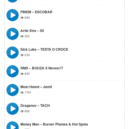
FINEM – ESCOBAR
644
Artie 5ive – 00
992
Sick Luke – TESTA O CROCE
634
RMX – BOUZA X Neves17
845
Most Hated – Jamil
1761
Draganov – TACH
666
Money Man – Burner Phones & Hot Spots