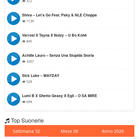
372
Shiva – Let’s Go Feat. Paky & NLE Choppa
1139
Varrosi X Tayna X Noizy – U Bo Kohë
845
Achille Lauro – Senza Una Stupida Storia
3207
Sick Luke – MAYDAY
528
Lumi B X Ghetto Geasy X Egli – O SA MIRE
694
Top Suonerie
Settimana 32
Mese 08
Anno 2026