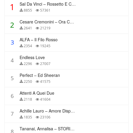
Sal Da Vinci – Rossetto E Caffè
1
8855
57361
Cesare Cremonini – Ora Che Non Ho Più Te
2
2641
21219
ALFA – Il Filo Rosso
3
2354
19245
Endless Love
4
2296
27007
Perfect – Ed Sheeran
5
2250
41575
Attenti A Quei Due
6
2118
41604
Achille Lauro – Amore Disperato
7
1835
23106
Tananai, Annalisa – STORIE BREVI
8