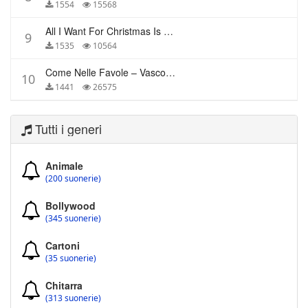
1554
15568
All I Want For Christmas Is You – Mariah Carey
9
1535
10564
Come Nelle Favole – Vasco Rossi
10
1441
26575
Tutti i generi
Animale
(200 suonerie)
Bollywood
(345 suonerie)
Cartoni
(35 suonerie)
Chitarra
(313 suonerie)