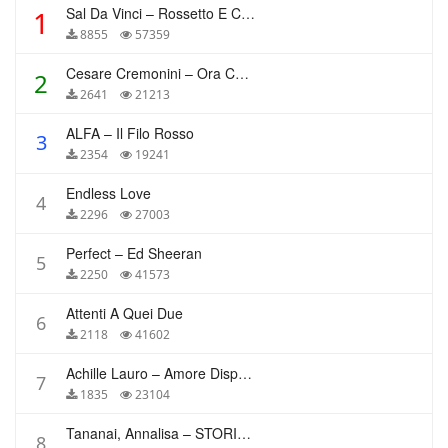
Sal Da Vinci – Rossetto E Caffè
1
8855
57359
Cesare Cremonini – Ora Che Non Ho Più Te
2
2641
21213
ALFA – Il Filo Rosso
3
2354
19241
Endless Love
4
2296
27003
Perfect – Ed Sheeran
5
2250
41573
Attenti A Quei Due
6
2118
41602
Achille Lauro – Amore Disperato
7
1835
23104
Tananai, Annalisa – STORIE BREVI
8