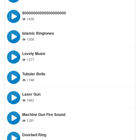
90000000000000000000
1438
Islamic Ringtones
1508
Lovely Music
1377
Tubular Bells
1748
Laser Gun
1682
Machine Gun Fire Sound
1291
Doorbell Ring