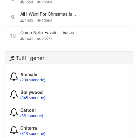
1554
15564
All I Want For Christmas Is You – Mariah Carey
9
1535
10562
Come Nelle Favole – Vasco Rossi
10
1441
26571
Tutti i generi
Animale
(200 suonerie)
Bollywood
(345 suonerie)
Cartoni
(35 suonerie)
Chitarra
(313 suonerie)