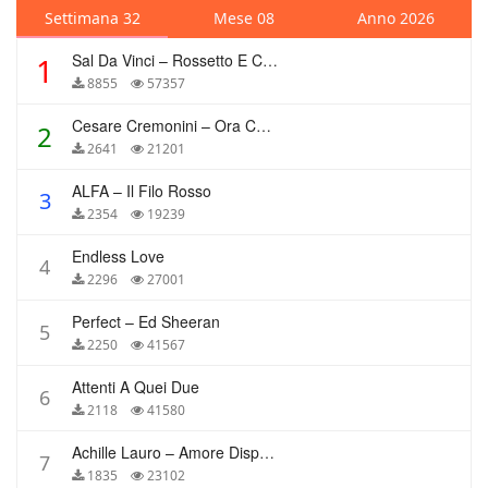
Settimana 32
Mese 08
Anno 2026
Sal Da Vinci – Rossetto E Caffè
1
8855
57357
Cesare Cremonini – Ora Che Non Ho Più Te
2
2641
21201
ALFA – Il Filo Rosso
3
2354
19239
Endless Love
4
2296
27001
Perfect – Ed Sheeran
5
2250
41567
Attenti A Quei Due
6
2118
41580
Achille Lauro – Amore Disperato
7
1835
23102