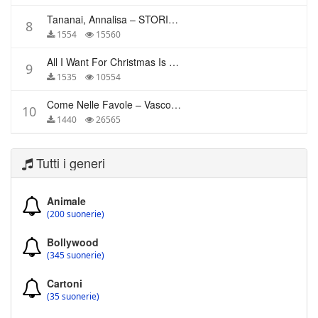
Tananai, Annalisa – STORIE BREVI
8
1554
15560
All I Want For Christmas Is You – Mariah Carey
9
1535
10554
Come Nelle Favole – Vasco Rossi
10
1440
26565
Tutti i generi
Animale
(200 suonerie)
Bollywood
(345 suonerie)
Cartoni
(35 suonerie)