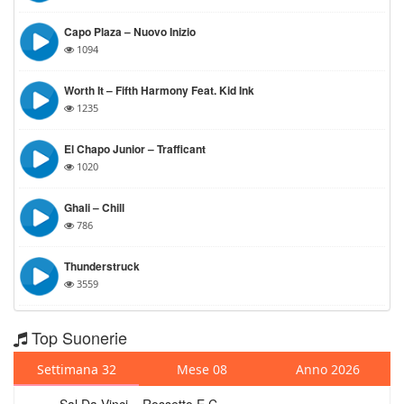
Capo Plaza – Nuovo Inizio
1094
Worth It – Fifth Harmony Feat. Kid Ink
1235
El Chapo Junior – Trafficant
1020
Ghali – Chill
786
Thunderstruck
3559
Top Suonerie
Settimana 32
Mese 08
Anno 2026