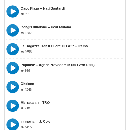
Capo Plaza – Nati Bastardi
891
Congratulations – Post Malone
1282
La Ragazza Con Il Cuore Di Latta – Irama
1656
Papoose – Agent Provocateur (50 Cent Diss)
366
Choices
1348
Marracash – TROI
810
Immortal – J. Cole
1416