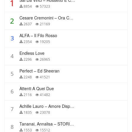
Sal Da Vinci – Rossetto E Caffè
1
8854
57323
Cesare Cremonini – Ora Che Non Ho Più Te
2
2637
21169
ALFA – Il Filo Rosso
3
2354
19205
Endless Love
4
2296
26965
Perfect – Ed Sheeran
5
2248
41521
Attenti A Quei Due
6
2116
41482
Achille Lauro – Amore Disperato
7
1835
23078
Tananai, Annalisa – STORIE BREVI
8
1553
15512