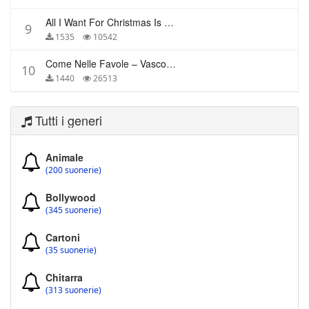
All I Want For Christmas Is You – Mariah Carey
9
1535
10542
Come Nelle Favole – Vasco Rossi
10
1440
26513
Tutti i generi
Animale
(200 suonerie)
Bollywood
(345 suonerie)
Cartoni
(35 suonerie)
Chitarra
(313 suonerie)