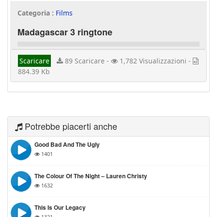
Categoria :
Films
Madagascar 3 ringtone
Scaricare
89 Scaricare -
1,782 Visualizzazioni -
884.39 Kb
Potrebbe piacerti anche
Good Bad And The Ugly
1401
The Colour Of The Night – Lauren Christy
1632
This Is Our Legacy
1321