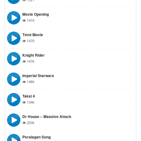
Movie Opening
1410
Tmnt Movie
1470
Knight Rider
1476
Imperial Starwars
1486
Taksi 4
1346
Dr House – Massive Attack
2036
Peralagan Song