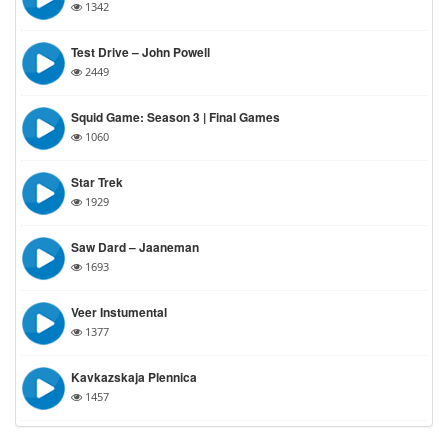
1342
Test Drive – John Powell
2449
Squid Game: Season 3 | Final Games
1060
Star Trek
1929
Saw Dard – Jaaneman
1693
Veer Instumental
1377
Kavkazskaja Plennica
1457