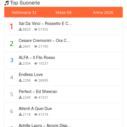
Top Suonerie
Settimana 32
Mese 08
Anno 2026
Sal Da Vinci – Rossetto E Caffè
1
8855
57355
Cesare Cremonini – Ora Che Non Ho Più Te
2
2641
21195
ALFA – Il Filo Rosso
3
2354
19237
Endless Love
4
2296
26995
Perfect – Ed Sheeran
5
2249
41557
Attenti A Quei Due
6
2118
41574
Achille Lauro – Amore Disperato