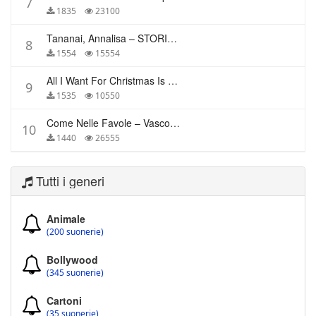
7
1835
23100
Tananai, Annalisa – STORIE BREVI
8
1554
15554
All I Want For Christmas Is You – Mariah Carey
9
1535
10550
Come Nelle Favole – Vasco Rossi
10
1440
26555
Tutti i generi
Animale
(200 suonerie)
Bollywood
(345 suonerie)
Cartoni
(35 suonerie)