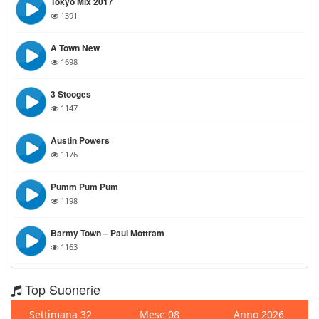
Tokyo Mix 2017
1391
A Town New
1698
3 Stooges
1147
Austin Powers
1176
Pumm Pum Pum
1198
Barmy Town – Paul Mottram
1163
Top Suonerie
Settimana 32
Mese 08
Anno 2026