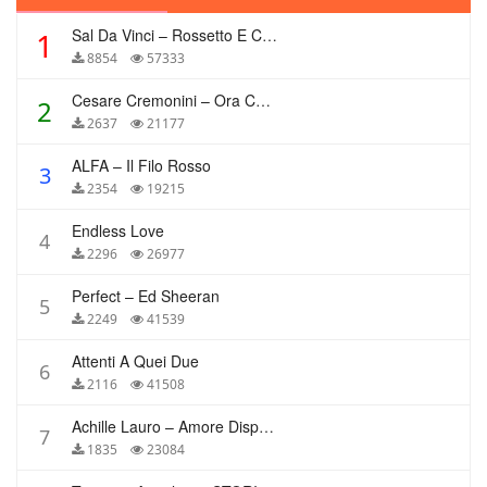
Sal Da Vinci – Rossetto E Caffè
1
8854
57333
Cesare Cremonini – Ora Che Non Ho Più Te
2
2637
21177
ALFA – Il Filo Rosso
3
2354
19215
Endless Love
4
2296
26977
Perfect – Ed Sheeran
5
2249
41539
Attenti A Quei Due
6
2116
41508
Achille Lauro – Amore Disperato
7
1835
23084