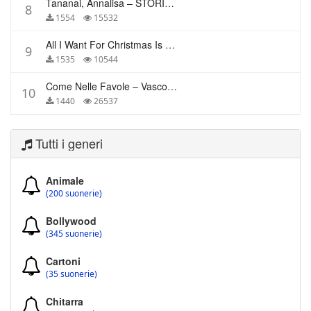
Tananai, Annalisa – STORIE BREVI
8
1554
15532
All I Want For Christmas Is You – Mariah Carey
9
1535
10544
Come Nelle Favole – Vasco Rossi
10
1440
26537
Tutti i generi
Animale
(200 suonerie)
Bollywood
(345 suonerie)
Cartoni
(35 suonerie)
Chitarra