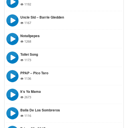
1192
Uncle Sid – Barrie Gledden
1167
Notallpepes
1268
Toilet Song
1173
PPAP – Pico Taro
1136
It’s Ya Mama
2673
Baila De Los Sombreros
1116