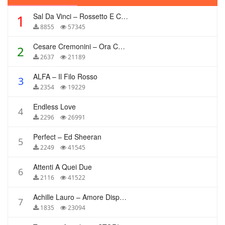
Sal Da Vinci – Rossetto E Caffè
1
8855
57345
Cesare Cremonini – Ora Che Non Ho Più Te
2
2637
21189
ALFA – Il Filo Rosso
3
2354
19229
Endless Love
4
2296
26991
Perfect – Ed Sheeran
5
2249
41545
Attenti A Quei Due
6
2116
41522
Achille Lauro – Amore Disperato
7
1835
23094