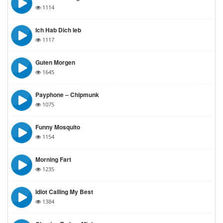
1114
Ich Hab Dich Ieb
1117
Guten Morgen
1645
Payphone – Chipmunk
1075
Funny Mosquito
1154
Morning Fart
1235
Idiot Calling My Best
1384