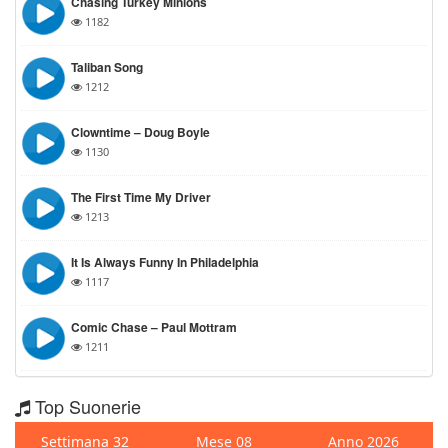
Chasing Turkey Minions
1182
Taliban Song
1212
Clowntime – Doug Boyle
1130
The First Time My Driver
1213
It Is Always Funny In Philadelphia
1117
Comic Chase – Paul Mottram
1211
Top Suonerie
Settimana 32
Mese 08
Anno 2026