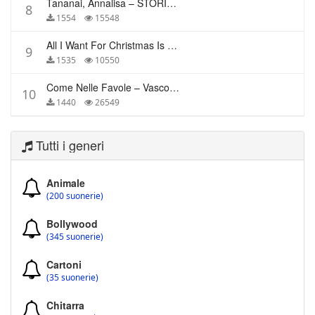
Tananai, Annalisa – STORIE BREVI
8
1554
15548
All I Want For Christmas Is You – Mariah Carey
9
1535
10550
Come Nelle Favole – Vasco Rossi
10
1440
26549
Tutti i generi
Animale
(200 suonerie)
Bollywood
(345 suonerie)
Cartoni
(35 suonerie)
Chitarra