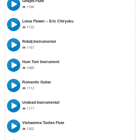
Ghajini Flute
1186
Lotus Flower – Eric Chiryoku
1155
Rnbdj Instrumental
1167
Hum Tum Instrument
1089
Romantic Guitar
1112
Undead Instrumental
1117
Vishwatma Toofan Flute
1302