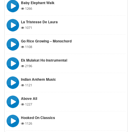
Baby Elephant Walk
1266
La Tristesse De Laura
1071
Go Rice Growing – Monochord
1108
Ek Mulakat Ho Instrumental
2196
Indian Anthem Music
1121
Above All
1227
Hooked On Classics
1126