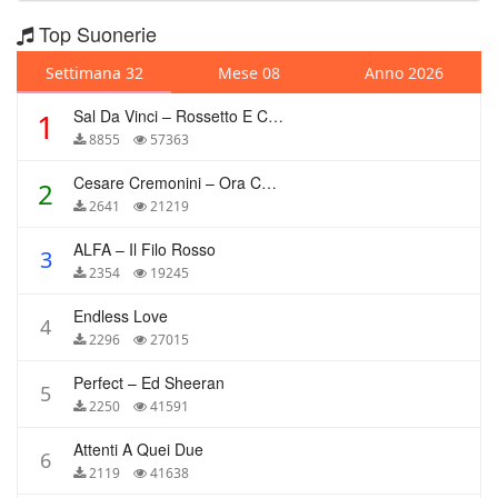
Top Suonerie
Settimana 32
Mese 08
Anno 2026
Sal Da Vinci – Rossetto E Caffè
1
8855
57363
Cesare Cremonini – Ora Che Non Ho Più Te
2
2641
21219
ALFA – Il Filo Rosso
3
2354
19245
Endless Love
4
2296
27015
Perfect – Ed Sheeran
5
2250
41591
Attenti A Quei Due
6
2119
41638