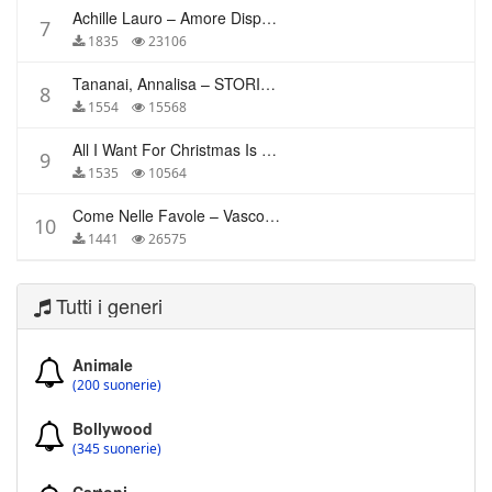
Achille Lauro – Amore Disperato
7
1835
23106
Tananai, Annalisa – STORIE BREVI
8
1554
15568
All I Want For Christmas Is You – Mariah Carey
9
1535
10564
Come Nelle Favole – Vasco Rossi
10
1441
26575
Tutti i generi
Animale
(200 suonerie)
Bollywood
(345 suonerie)