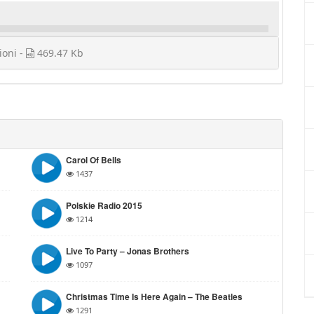
ioni -
469.47 Kb
Carol Of Bells
1437
Polskie Radio 2015
1214
Live To Party – Jonas Brothers
1097
Christmas Time Is Here Again – The Beatles
1291