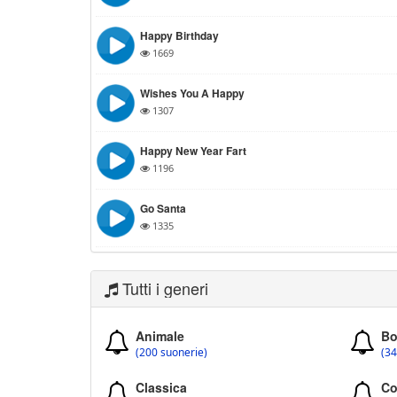
Happy Birthday
1669
Wishes You A Happy
1307
Happy New Year Fart
1196
Go Santa
1335
Tutti i generi
Animale
Bo
(200 suonerie)
(34
Classica
Co