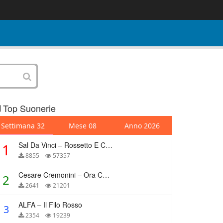
Top Suonerie
Settimana 32
Mese 08
Anno 2026
Sal Da Vinci – Rossetto E Caffè
1
8855
57357
Cesare Cremonini – Ora Che Non Ho Più Te
2
2641
21201
ALFA – Il Filo Rosso
3
2354
19239