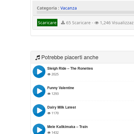
Categoria :
Vacanza
Scaricare
65 Scaricare -
1,246 Visualizzaz
Potrebbe piacerti anche
Sleigh Ride – The Ronettes
2025
Funny Valentine
1293
Dairy Milk Latest
1170
Mele Kalikimaka – Train
1432