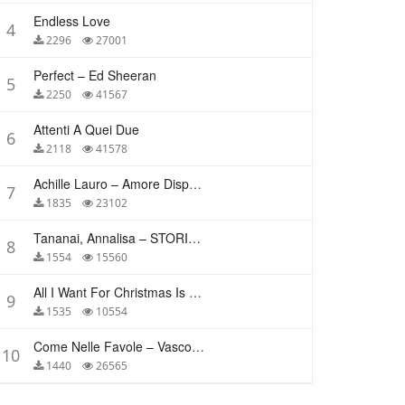
Endless Love
4
2296
27001
Perfect – Ed Sheeran
5
2250
41567
Attenti A Quei Due
6
2118
41578
Achille Lauro – Amore Disperato
7
1835
23102
Tananai, Annalisa – STORIE BREVI
8
1554
15560
All I Want For Christmas Is You – Mariah Carey
9
1535
10554
Come Nelle Favole – Vasco Rossi
10
1440
26565