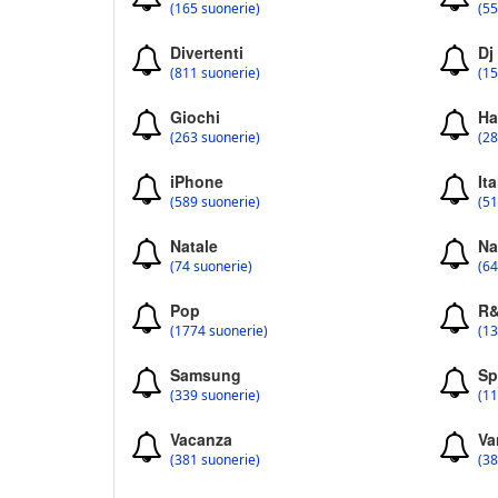
(165 suonerie)
(55
Divertenti
Dj
(811 suonerie)
(15
Giochi
Ha
(263 suonerie)
(28
iPhone
Ita
(589 suonerie)
(51
Natale
Na
(74 suonerie)
(64
Pop
R
(1774 suonerie)
(13
Samsung
Sp
(339 suonerie)
(11
Vacanza
Va
(381 suonerie)
(38