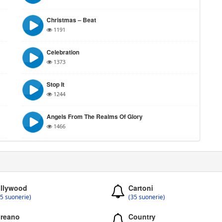
Christmas – Beat
1191
Celebration
1373
Stop It
1244
Angels From The Realms Of Glory
1466
llywood
Cartoni
5 suonerie)
(35 suonerie)
reano
Country