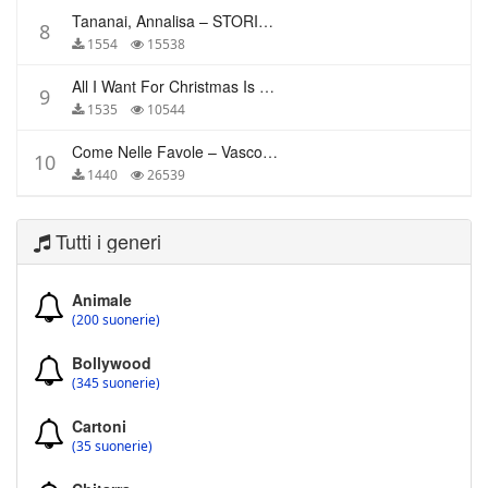
Tananai, Annalisa – STORIE BREVI
8
1554
15538
All I Want For Christmas Is You – Mariah Carey
9
1535
10544
Come Nelle Favole – Vasco Rossi
10
1440
26539
Tutti i generi
Animale
(200 suonerie)
Bollywood
(345 suonerie)
Cartoni
(35 suonerie)