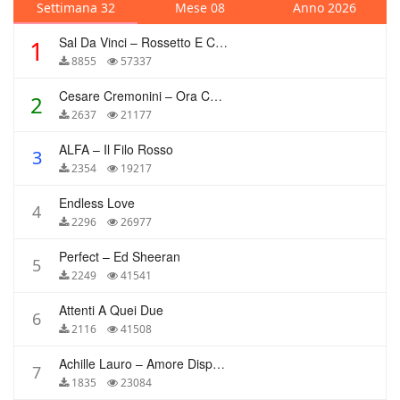
Settimana 32
Mese 08
Anno 2026
Sal Da Vinci – Rossetto E Caffè
1
8855
57337
Cesare Cremonini – Ora Che Non Ho Più Te
2
2637
21177
ALFA – Il Filo Rosso
3
2354
19217
Endless Love
4
2296
26977
Perfect – Ed Sheeran
5
2249
41541
Attenti A Quei Due
6
2116
41508
Achille Lauro – Amore Disperato
7
1835
23084