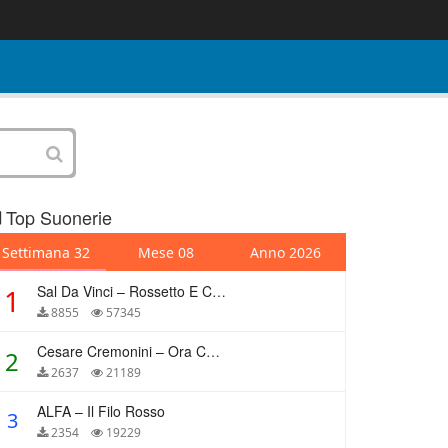
Top Suonerie
Settimana 32
Mese 08
Anno 2026
Sal Da Vinci – Rossetto E Caffè
1
8855
57345
Cesare Cremonini – Ora Che Non Ho Più Te
2
2637
21189
ALFA – Il Filo Rosso
3
2354
19229