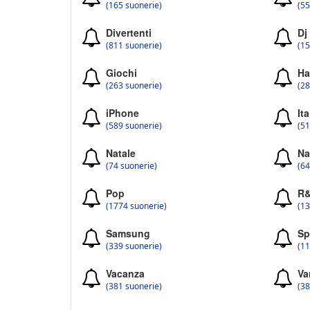
(165 suonerie)
(55
Divertenti
Dj
(811 suonerie)
(15
Giochi
Ha
(263 suonerie)
(28
iPhone
Ita
(589 suonerie)
(51
Natale
Na
(74 suonerie)
(64
Pop
R
(1774 suonerie)
(13
Samsung
Sp
(339 suonerie)
(11
Vacanza
Va
(381 suonerie)
(38