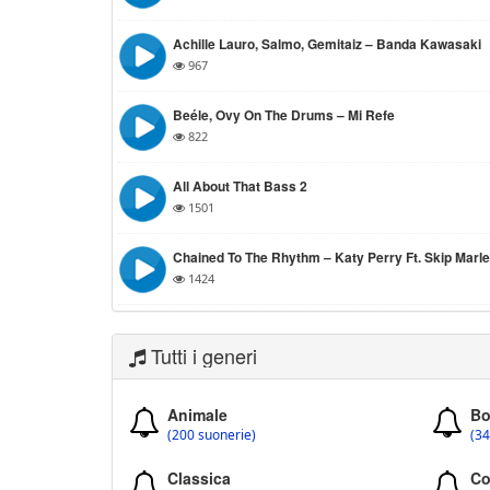
Achille Lauro, Salmo, Gemitaiz – Banda Kawasaki
967
Beéle, Ovy On The Drums – Mi Refe
822
All About That Bass 2
1501
Chained To The Rhythm – Katy Perry Ft. Skip Marl
1424
Tutti i generi
Animale
Bo
(200 suonerie)
(34
Classica
Co