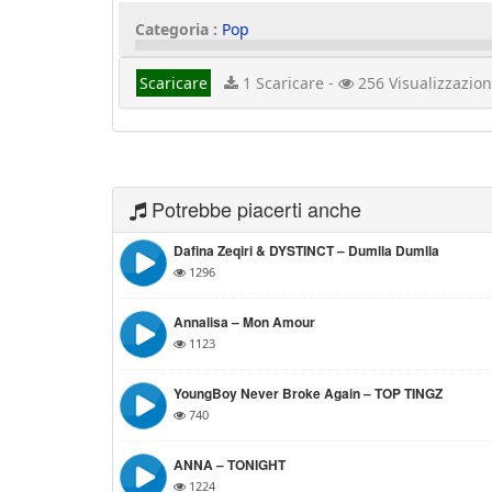
Categoria :
Pop
Scaricare
1 Scaricare -
256 Visualizzazion
Potrebbe piacerti anche
Dafina Zeqiri & DYSTINCT – Dumlla Dumlla
1296
Annalisa – Mon Amour
1123
YoungBoy Never Broke Again – TOP TINGZ
740
ANNA – TONIGHT
1224