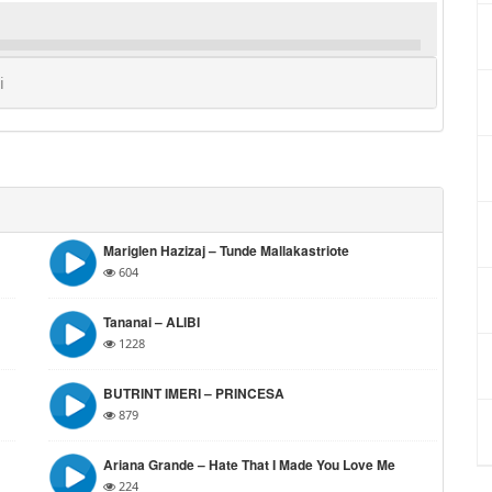
i
Mariglen Hazizaj – Tunde Mallakastriote
604
Tananai – ALIBI
1228
BUTRINT IMERI – PRINCESA
879
Ariana Grande – Hate That I Made You Love Me
224