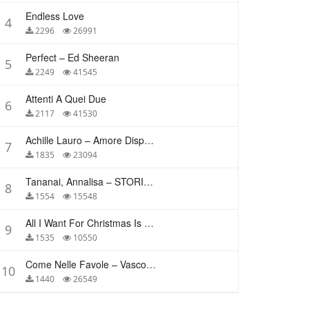
Endless Love
4
2296
26991
Perfect – Ed Sheeran
5
2249
41545
Attenti A Quei Due
6
2117
41530
Achille Lauro – Amore Disperato
7
1835
23094
Tananai, Annalisa – STORIE BREVI
8
1554
15548
All I Want For Christmas Is You – Mariah Carey
9
1535
10550
Come Nelle Favole – Vasco Rossi
10
1440
26549