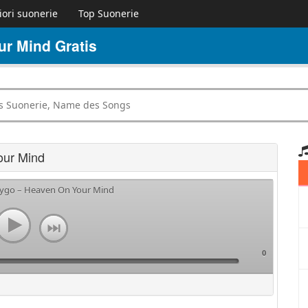
iori suonerie
Top Suonerie
r Mind Gratis
our Mind
 Kygo – Heaven On Your Mind
0