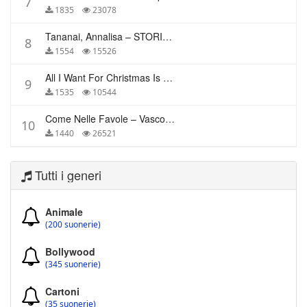
7
1835
23078
Tananai, Annalisa – STORIE BREVI
8
1554
15526
All I Want For Christmas Is You – Mariah Carey
9
1535
10544
Come Nelle Favole – Vasco Rossi
10
1440
26521
Tutti i generi
Animale
(200 suonerie)
Bollywood
(345 suonerie)
Cartoni
(35 suonerie)