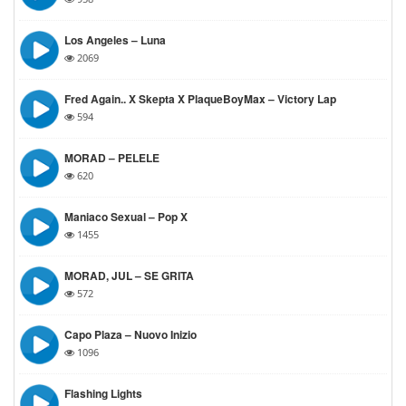
Los Angeles – Luna
2069
Fred Again.. X Skepta X PlaqueBoyMax – Victory Lap
594
MORAD – PELELE
620
Maniaco Sexual – Pop X
1455
MORAD, JUL – SE GRITA
572
Capo Plaza – Nuovo Inizio
1096
Flashing Lights