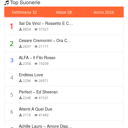
Top Suonerie
Settimana 32
Mese 08
Anno 2026
Sal Da Vinci – Rossetto E Caffè
1
8854
57327
Cesare Cremonini – Ora Che Non Ho Più Te
2
2637
21171
ALFA – Il Filo Rosso
3
2354
19209
Endless Love
4
2296
26971
Perfect – Ed Sheeran
5
2248
41531
Attenti A Quei Due
6
2116
41492
Achille Lauro – Amore Disperato