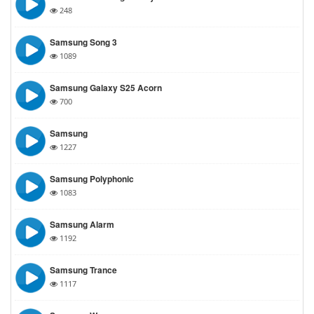
248
Samsung Song 3
1089
Samsung Galaxy S25 Acorn
700
Samsung
1227
Samsung Polyphonic
1083
Samsung Alarm
1192
Samsung Trance
1117