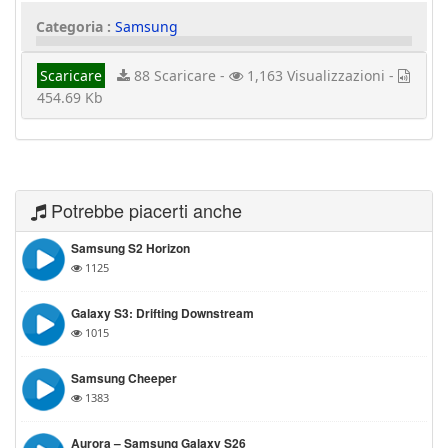
Categoria :
Samsung
Scaricare
88 Scaricare -
1,163 Visualizzazioni -
454.69 Kb
Potrebbe piacerti anche
Samsung S2 Horizon
1125
Galaxy S3: Drifting Downstream
1015
Samsung Cheeper
1383
Aurora – Samsung Galaxy S26