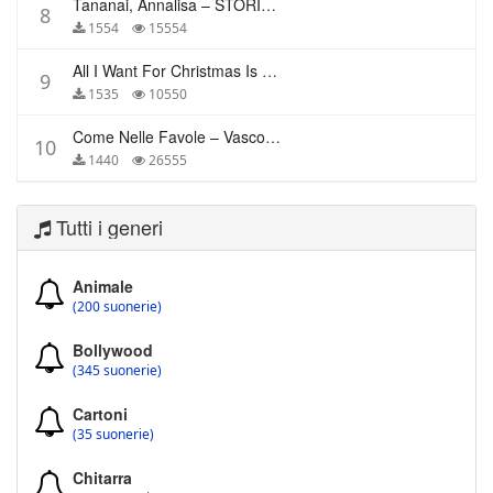
Tananai, Annalisa – STORIE BREVI
8
1554
15554
All I Want For Christmas Is You – Mariah Carey
9
1535
10550
Come Nelle Favole – Vasco Rossi
10
1440
26555
Tutti i generi
Animale
(200 suonerie)
Bollywood
(345 suonerie)
Cartoni
(35 suonerie)
Chitarra