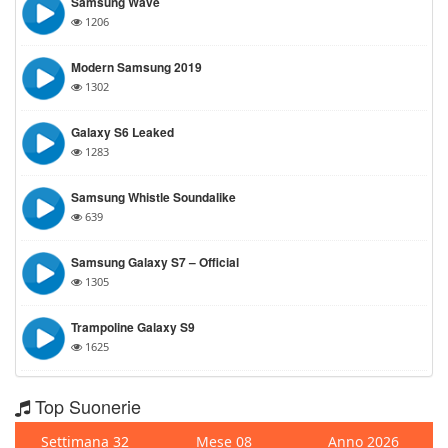
Samsung Wave
1206
Modern Samsung 2019
1302
Galaxy S6 Leaked
1283
Samsung Whistle Soundalike
639
Samsung Galaxy S7 – Official
1305
Trampoline Galaxy S9
1625
Top Suonerie
Settimana 32
Mese 08
Anno 2026