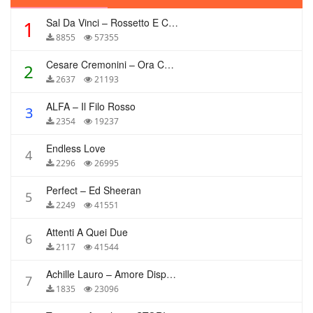
Sal Da Vinci – Rossetto E Caffè
1
8855
57355
Cesare Cremonini – Ora Che Non Ho Più Te
2
2637
21193
ALFA – Il Filo Rosso
3
2354
19237
Endless Love
4
2296
26995
Perfect – Ed Sheeran
5
2249
41551
Attenti A Quei Due
6
2117
41544
Achille Lauro – Amore Disperato
7
1835
23096