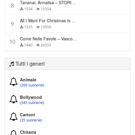
Tananai, Annalisa – STORIE BREVI
8
1554
15554
All I Want For Christmas Is You – Mariah Carey
9
1535
10550
Come Nelle Favole – Vasco Rossi
10
1440
26555
Tutti i generi
Animale
(200 suonerie)
Bollywood
(345 suonerie)
Cartoni
(35 suonerie)
Chitarra