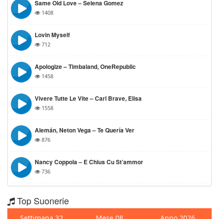
Same Old Love – Selena Gomez
1408
Lovin Myself
712
Apologize – Timbaland, OneRepublic
1458
Vivere Tutte Le Vite – Carl Brave, Elisa
1558
Alemán, Neton Vega – Te Quería Ver
876
Nancy Coppola – E Chius Cu St’ammor
736
Top Suonerie
Settimana 32
Mese 08
Anno 2026