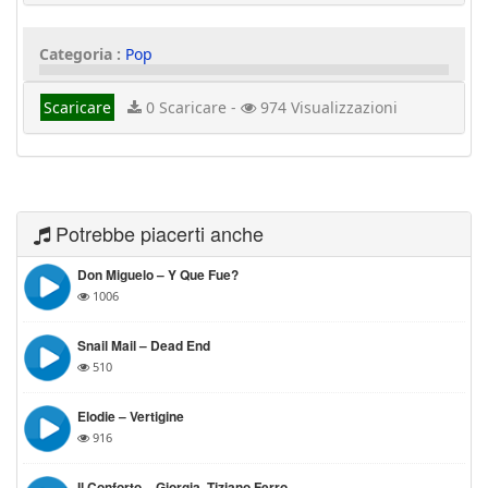
Categoria :
Pop
Scaricare
0 Scaricare -
974 Visualizzazioni
Potrebbe piacerti anche
Don Miguelo – Y Que Fue?
1006
Snail Mail – Dead End
510
Elodie – Vertigine
916
Il Conforto – Giorgia, Tiziano Ferro