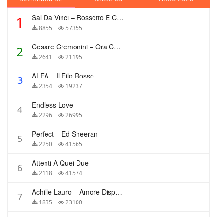
Sal Da Vinci – Rossetto E Caffè
1
8855
57355
Cesare Cremonini – Ora Che Non Ho Più Te
2
2641
21195
ALFA – Il Filo Rosso
3
2354
19237
Endless Love
4
2296
26995
Perfect – Ed Sheeran
5
2250
41565
Attenti A Quei Due
6
2118
41574
Achille Lauro – Amore Disperato
7
1835
23100