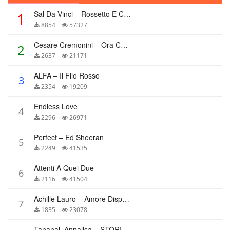
Sal Da Vinci – Rossetto E Caffè
1
8854
57327
Cesare Cremonini – Ora Che Non Ho Più Te
2
2637
21171
ALFA – Il Filo Rosso
3
2354
19209
Endless Love
4
2296
26971
Perfect – Ed Sheeran
5
2249
41535
Attenti A Quei Due
6
2116
41504
Achille Lauro – Amore Disperato
7
1835
23078
Tananai, Annalisa – STORIE BREVI