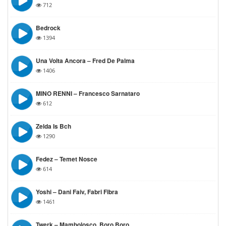
712
Bedrock
1394
Una Volta Ancora – Fred De Palma
1406
MINO RENNI – Francesco Sarnataro
612
Zelda Is Bch
1290
Fedez – Temet Nosce
614
Yoshi – Dani Faiv, Fabri Fibra
1461
Twerk – Mambolosco, Boro Boro