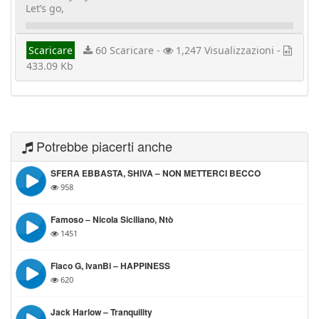
Let’s go,
Scaricare
60 Scaricare -
1,247 Visualizzazioni -
433.09 Kb
Potrebbe piacerti anche
SFERA EBBASTA, SHIVA – NON METTERCI BECCO
958
Famoso – Nicola Siciliano, Ntò
1451
Flaco G, IvanBi – HAPPINESS
620
Jack Harlow – Tranquility