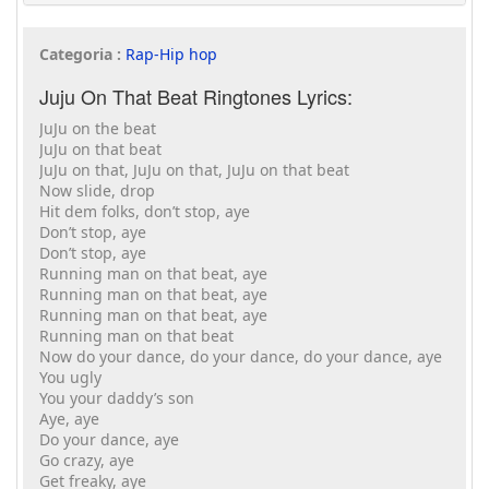
Categoria :
Rap-Hip hop
Juju On That Beat Ringtones Lyrics:
JuJu on the beat
JuJu on that beat
JuJu on that, JuJu on that, JuJu on that beat
Now slide, drop
Hit dem folks, don’t stop, aye
Don’t stop, aye
Don’t stop, aye
Running man on that beat, aye
Running man on that beat, aye
Running man on that beat, aye
Running man on that beat
Now do your dance, do your dance, do your dance, aye
You ugly
You your daddy’s son
Aye, aye
Do your dance, aye
Go crazy, aye
Get freaky, aye