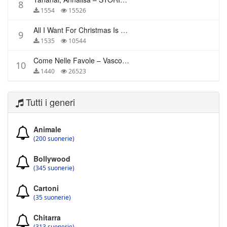
8
1554
15526
All I Want For Christmas Is You – Mariah Carey
9
1535
10544
Come Nelle Favole – Vasco Rossi
10
1440
26523
Tutti i generi
Animale
(200 suonerie)
Bollywood
(345 suonerie)
Cartoni
(35 suonerie)
Chitarra
(313 suonerie)