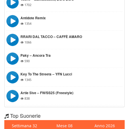
1702
Antidote Remix
1354
RRARI DAL TACCO – CAFFÈ AMARO
1066
Paky – Ancora Tra
590
Key To The Streets – YFN Lucci
1345
Artie 5ive – FW/SS25 (Freestyle)
838
Top Suonerie
Settimana 32
Mese 08
Anno 2026