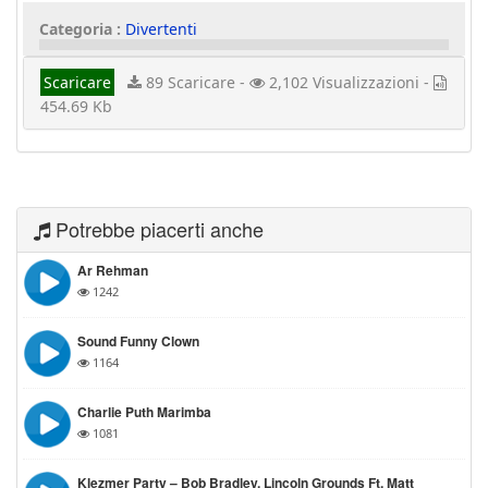
Categoria :
Divertenti
Scaricare
89 Scaricare -
2,102 Visualizzazioni -
454.69 Kb
Potrebbe piacerti anche
Ar Rehman
1242
Sound Funny Clown
1164
Charlie Puth Marimba
1081
Klezmer Party – Bob Bradley, Lincoln Grounds Ft. Matt