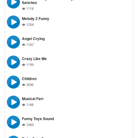
Sanchez
1118
Melody 2 Funny
1204
Angel Crying
1187
Crazy Like Me
1199
Children
2696
Musical Fart
1188
Funny Toys Sound
1060