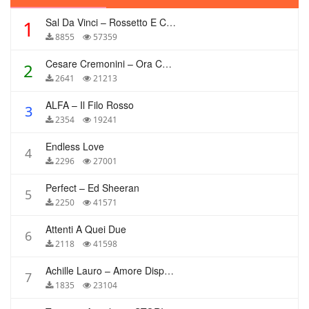
Sal Da Vinci – Rossetto E Caffè
1
8855
57359
Cesare Cremonini – Ora Che Non Ho Più Te
2
2641
21213
ALFA – Il Filo Rosso
3
2354
19241
Endless Love
4
2296
27001
Perfect – Ed Sheeran
5
2250
41571
Attenti A Quei Due
6
2118
41598
Achille Lauro – Amore Disperato
7
1835
23104