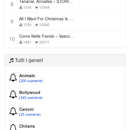
Tananai, Annalisa – STORIE BREVI
8
1554
15564
All I Want For Christmas Is You – Mariah Carey
9
1535
10560
Come Nelle Favole – Vasco Rossi
10
1441
26571
Tutti i generi
Animale
(200 suonerie)
Bollywood
(345 suonerie)
Cartoni
(35 suonerie)
Chitarra