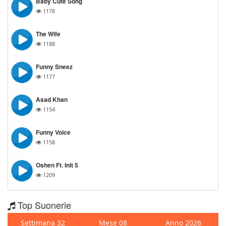
Baby Cute Song
1178
The Wife
1188
Funny Sneez
1177
Asad Khan
1154
Funny Voice
1158
Oshen Ft. Init 5
1209
Top Suonerie
Settimana 32
Mese 08
Anno 2026