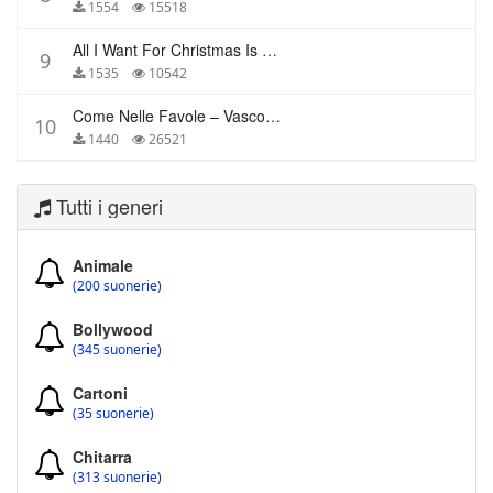
1554
15518
All I Want For Christmas Is You – Mariah Carey
9
1535
10542
Come Nelle Favole – Vasco Rossi
10
1440
26521
Tutti i generi
Animale
(200 suonerie)
Bollywood
(345 suonerie)
Cartoni
(35 suonerie)
Chitarra
(313 suonerie)