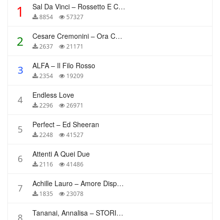
Sal Da Vinci – Rossetto E Caffè
1
8854
57327
Cesare Cremonini – Ora Che Non Ho Più Te
2
2637
21171
ALFA – Il Filo Rosso
3
2354
19209
Endless Love
4
2296
26971
Perfect – Ed Sheeran
5
2248
41527
Attenti A Quei Due
6
2116
41486
Achille Lauro – Amore Disperato
7
1835
23078
Tananai, Annalisa – STORIE BREVI
8