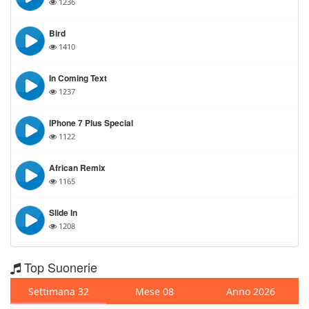
1236
Bird
1410
In Coming Text
1237
IPhone 7 Plus Special
1122
African Remix
1165
Slide In
1208
Top Suonerie
Settimana 32
Mese 08
Anno 2026