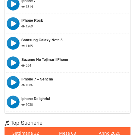
Iphone 7
1314
IPhone Rock
1269
Samsung Galaxy Note 5
1165
Suzume No Tojimari IPhone
554
IPhone 7 – Sencha
1086
Iphone Delightful
1030
Top Suonerie
Settimana 32
Mese 08
Anno 2026