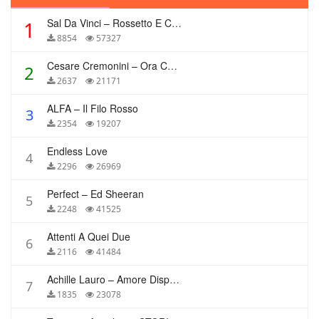
Sal Da Vinci – Rossetto E Caffè
1
8854
57327
Cesare Cremonini – Ora Che Non Ho Più Te
2
2637
21171
ALFA – Il Filo Rosso
3
2354
19207
Endless Love
4
2296
26969
Perfect – Ed Sheeran
5
2248
41525
Attenti A Quei Due
6
2116
41484
Achille Lauro – Amore Disperato
7
1835
23078