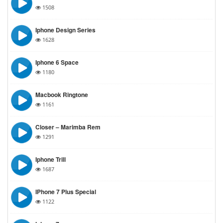
1508
Iphone Design Series
1628
Iphone 6 Space
1180
Macbook Ringtone
1161
Closer – Marimba Rem
1291
Iphone Trill
1687
IPhone 7 Plus Special
1122