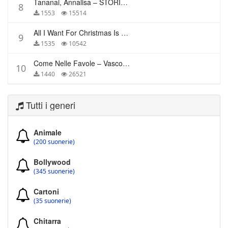
Tananai, Annalisa – STORIE BREVI
8
1553
15514
All I Want For Christmas Is You – Mariah Carey
9
1535
10542
Come Nelle Favole – Vasco Rossi
10
1440
26521
Tutti i generi
Animale
(200 suonerie)
Bollywood
(345 suonerie)
Cartoni
(35 suonerie)
Chitarra