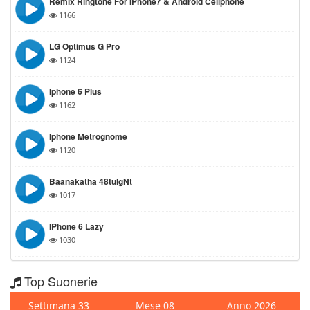
Remix Ringtone For IPhone7 & Android Cellphone
1166
LG Optimus G Pro
1124
Iphone 6 Plus
1162
Iphone Metrognome
1120
Baanakatha 48tulgNt
1017
IPhone 6 Lazy
1030
Top Suonerie
Settimana 33
Mese 08
Anno 2026