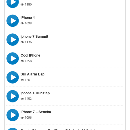
1180
IPhone 4
1098
Iphone 7 Summit
1136
Cool IPhone
1358
Siri Alarm Esp
1261
Iphone X Dubstep
1452
IPhone 7 – Sencha
1096