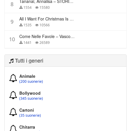
Tananai, Annalisa – STORIE BREVI
8
1554
15580
All I Want For Christmas Is You – Mariah Carey
9
1535
10566
Come Nelle Favole – Vasco Rossi
10
1441
26589
Tutti i generi
Animale
(200 suonerie)
Bollywood
(345 suonerie)
Cartoni
(35 suonerie)
Chitarra