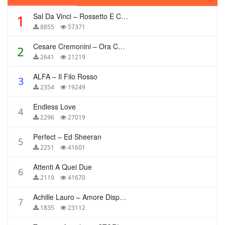
Sal Da Vinci – Rossetto E Caffè
1
8855
57371
Cesare Cremonini – Ora Che Non Ho Più Te
2
2641
21219
ALFA – Il Filo Rosso
3
2354
19249
Endless Love
4
2296
27019
Perfect – Ed Sheeran
5
2251
41601
Attenti A Quei Due
6
2119
41670
Achille Lauro – Amore Disperato
7
1835
23112