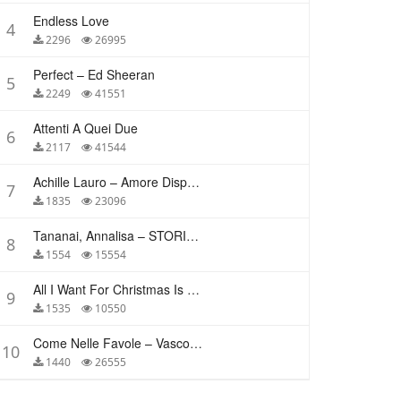
Endless Love
4
2296
26995
Perfect – Ed Sheeran
5
2249
41551
Attenti A Quei Due
6
2117
41544
Achille Lauro – Amore Disperato
7
1835
23096
Tananai, Annalisa – STORIE BREVI
8
1554
15554
All I Want For Christmas Is You – Mariah Carey
9
1535
10550
Come Nelle Favole – Vasco Rossi
10
1440
26555