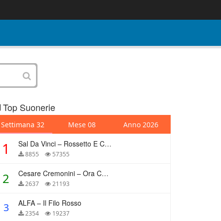
Top Suonerie
Settimana 32
Mese 08
Anno 2026
Sal Da Vinci – Rossetto E Caffè
1
8855
57355
Cesare Cremonini – Ora Che Non Ho Più Te
2
2637
21193
ALFA – Il Filo Rosso
3
2354
19237