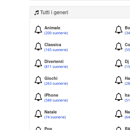
Tutti i generi
Animale
Bo
(200 suonerie)
(34
Classica
Co
(165 suonerie)
(55
Divertenti
Dj
(811 suonerie)
(15
Giochi
Ha
(263 suonerie)
(28
iPhone
Ita
(589 suonerie)
(51
Natale
Na
(74 suonerie)
(64
Pop
R