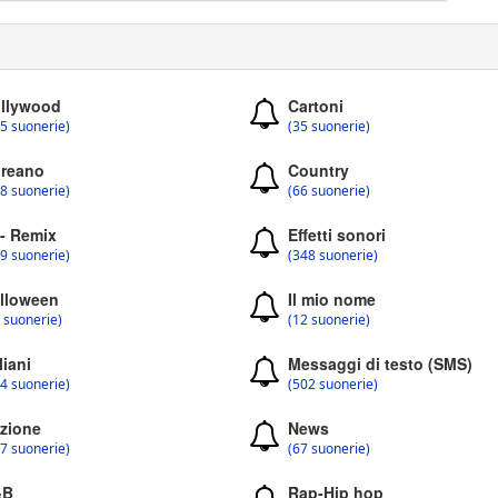
llywood
Cartoni
5 suonerie)
(35 suonerie)
reano
Country
8 suonerie)
(66 suonerie)
 - Remix
Effetti sonori
9 suonerie)
(348 suonerie)
lloween
Il mio nome
 suonerie)
(12 suonerie)
liani
Messaggi di testo (SMS)
4 suonerie)
(502 suonerie)
zione
News
7 suonerie)
(67 suonerie)
&B
Rap-Hip hop