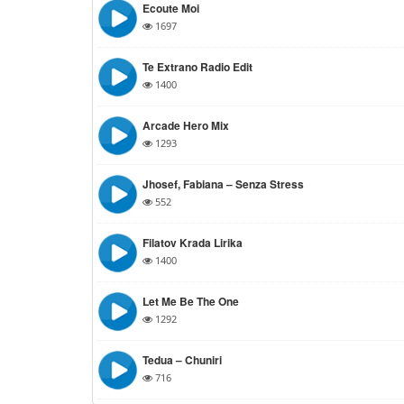
Ecoute Moi
1697
Te Extrano Radio Edit
1400
Arcade Hero Mix
1293
Jhosef, Fabiana – Senza Stress
552
Filatov Krada Lirika
1400
Let Me Be The One
1292
Tedua – Chuniri
716