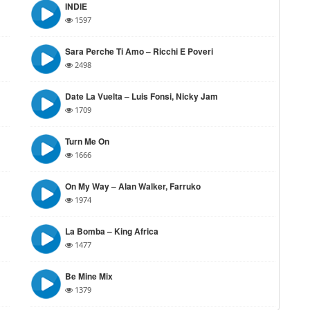
INDIE
1597
Sara Perche Ti Amo – Ricchi E Poveri
2498
Date La Vuelta – Luis Fonsi, Nicky Jam
1709
Turn Me On
1666
On My Way – Alan Walker, Farruko
1974
La Bomba – King Africa
1477
Be Mine Mix
1379