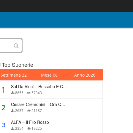
Top Suonerie
Settimana 32
Mese 08
Anno 2026
Sal Da Vinci – Rossetto E Caffè
1
8855
57343
Cesare Cremonini – Ora Che Non Ho Più Te
2
2637
21187
ALFA – Il Filo Rosso
3
2354
19225