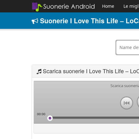
Home
Le migl
Suonerie I Love This Life – LoC
Scarica suonerie I Love This Life – Lo
Scarica suoneri
00:00