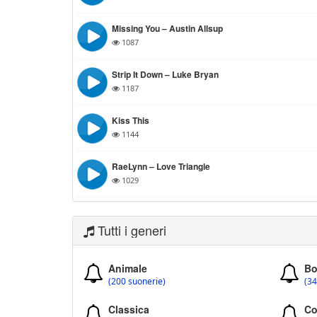
Missing You – Austin Allsup
1087
Strip It Down – Luke Bryan
1187
Kiss This
1144
RaeLynn – Love Triangle
1029
Tutti i generi
Animale
Bo
(200 suonerie)
(34
Classica
Co