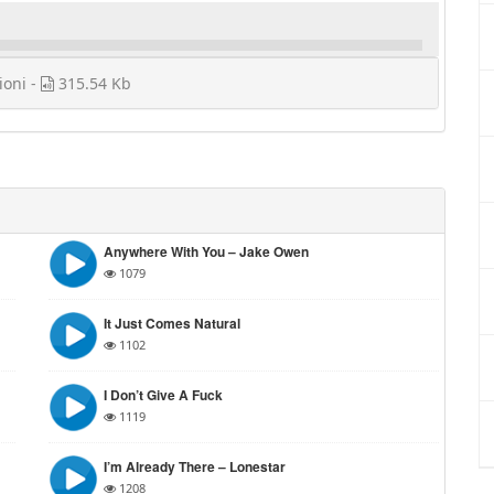
ioni -
315.54 Kb
Anywhere With You – Jake Owen
1079
It Just Comes Natural
1102
I Don’t Give A Fuck
1119
I’m Already There – Lonestar
1208