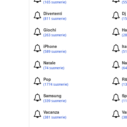
(165 suonerie)
(55
Divertenti
Dj
(811 suonerie)
(15
Giochi
Ha
(263 suonerie)
(28
iPhone
Ita
(589 suonerie)
(51
Natale
Na
(74 suonerie)
(64
Pop
R
(1774 suonerie)
(13
Samsung
Sp
(339 suonerie)
(11
Vacanza
Va
(381 suonerie)
(38