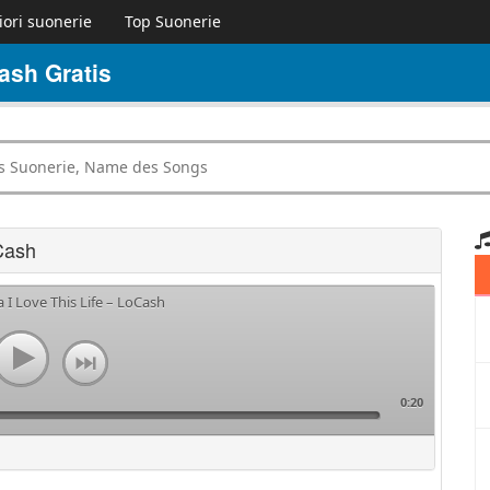
iori suonerie
Top Suonerie
ash Gratis
Cash
a I Love This Life – LoCash
0:20