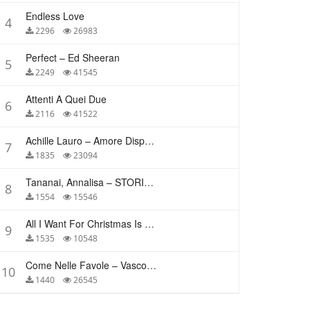
Endless Love
4
2296
26983
Perfect – Ed Sheeran
5
2249
41545
Attenti A Quei Due
6
2116
41522
Achille Lauro – Amore Disperato
7
1835
23094
Tananai, Annalisa – STORIE BREVI
8
1554
15546
All I Want For Christmas Is You – Mariah Carey
9
1535
10548
Come Nelle Favole – Vasco Rossi
10
1440
26545