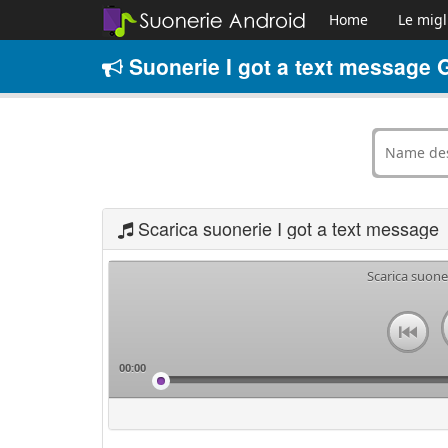
Home
Le migl
Suonerie I got a text message G
Scarica suonerie I got a text message
Scarica suone
00:00