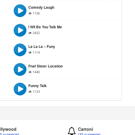
Comedy Laugh
1136
I Wil Be You Talk Me
2432
La La La – Funy
1114
Fnaf Sister Location
1440
Funny Talk
1133
llywood
Cartoni
5 suonerie)
(35 suonerie)