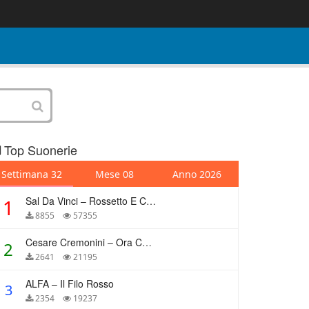
Top Suonerie
Settimana 32
Mese 08
Anno 2026
Sal Da Vinci – Rossetto E Caffè
1
8855
57355
Cesare Cremonini – Ora Che Non Ho Più Te
2
2641
21195
ALFA – Il Filo Rosso
3
2354
19237