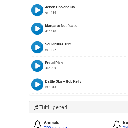
Jebon Cholcha Na
1136
Margaret Notificatio
1148
Squidbillies Trim
1192
Fraud Plan
1268
Battle Ska – Rob Kelly
1313
Tutti i generi
Animale
Bo
(200 suonerie)
(34