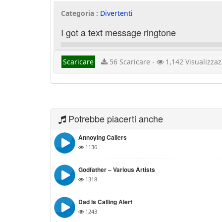
Categoria :
Divertenti
I got a text message ringtone
Scaricare
56 Scaricare -
1,142 Visualizzaz
Potrebbe piacerti anche
Annoying Callers
1136
Godfather – Various Artists
1318
Dad Is Calling Alert
1243