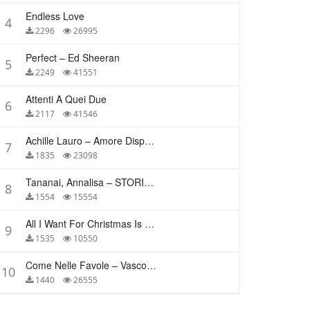
Endless Love
4
2296
26995
Perfect – Ed Sheeran
5
2249
41551
Attenti A Quei Due
6
2117
41546
Achille Lauro – Amore Disperato
7
1835
23098
Tananai, Annalisa – STORIE BREVI
8
1554
15554
All I Want For Christmas Is You – Mariah Carey
9
1535
10550
Come Nelle Favole – Vasco Rossi
10
1440
26555