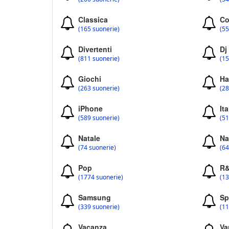
Classica
Co
(165 suonerie)
(55
Divertenti
Dj
(811 suonerie)
(15
Giochi
Ha
(263 suonerie)
(28
iPhone
Ita
(589 suonerie)
(51
Natale
Na
(74 suonerie)
(64
Pop
R
(1774 suonerie)
(13
Samsung
Sp
(339 suonerie)
(11
Vacanza
Va