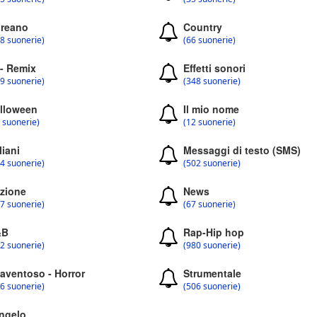
reano
Country
8 suonerie)
(66 suonerie)
 - Remix
Effetti sonori
9 suonerie)
(348 suonerie)
lloween
Il mio nome
 suonerie)
(12 suonerie)
liani
Messaggi di testo (SMS)
4 suonerie)
(502 suonerie)
zione
News
7 suonerie)
(67 suonerie)
&B
Rap-Hip hop
2 suonerie)
(980 suonerie)
aventoso - Horror
Strumentale
6 suonerie)
(506 suonerie)
ngelo