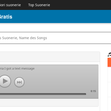
iori suonerie
Top Suonerie
ratis
ria I got a text message
0:15