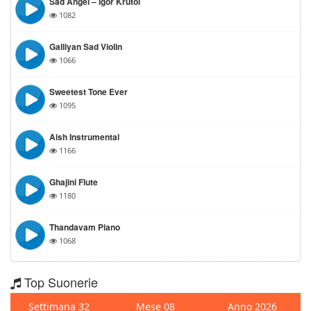
Sad Angel – Igor Krutoi
1082
Galliyan Sad Violin
1066
Sweetest Tone Ever
1095
Aish Instrumental
1166
Ghajini Flute
1180
Thandavam Piano
1068
Top Suonerie
Settimana 32
Mese 08
Anno 2026