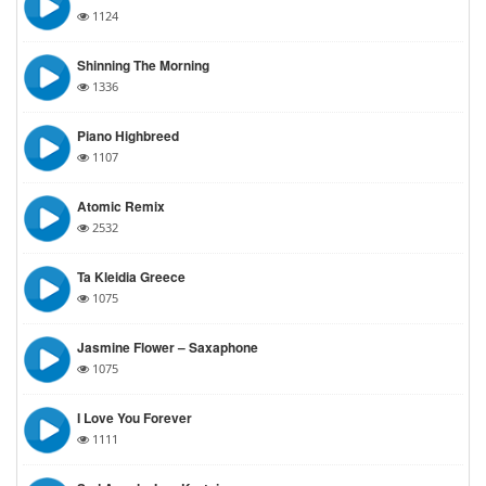
1124
Shinning The Morning
1336
Piano Highbreed
1107
Atomic Remix
2532
Ta Kleidia Greece
1075
Jasmine Flower – Saxaphone
1075
I Love You Forever
1111