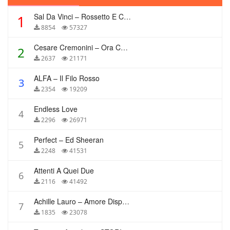
Sal Da Vinci – Rossetto E Caffè
1
8854
57327
Cesare Cremonini – Ora Che Non Ho Più Te
2
2637
21171
ALFA – Il Filo Rosso
3
2354
19209
Endless Love
4
2296
26971
Perfect – Ed Sheeran
5
2248
41531
Attenti A Quei Due
6
2116
41492
Achille Lauro – Amore Disperato
7
1835
23078