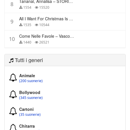
Tananai, Annalisa – STORIE BREVI
8
1554
15520
All I Want For Christmas Is You – Mariah Carey
9
1535
10544
Come Nelle Favole – Vasco Rossi
10
1440
26521
Tutti i generi
Animale
(200 suonerie)
Bollywood
(345 suonerie)
Cartoni
(35 suonerie)
Chitarra