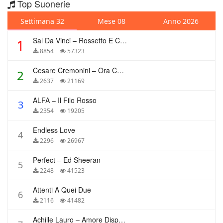
Top Suonerie
Settimana 32
Mese 08
Anno 2026
Sal Da Vinci – Rossetto E Caffè
1
8854
57323
Cesare Cremonini – Ora Che Non Ho Più Te
2
2637
21169
ALFA – Il Filo Rosso
3
2354
19205
Endless Love
4
2296
26967
Perfect – Ed Sheeran
5
2248
41523
Attenti A Quei Due
6
2116
41482
Achille Lauro – Amore Disperato