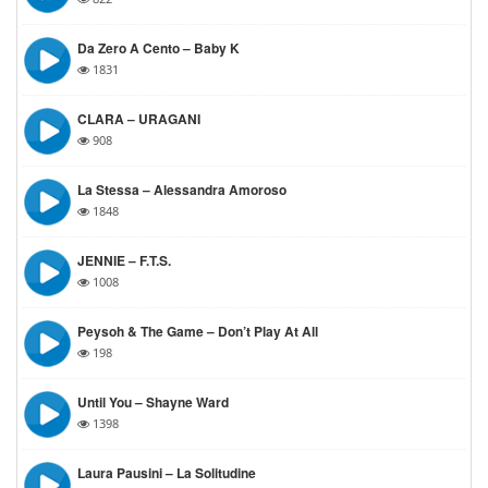
Da Zero A Cento – Baby K
1831
CLARA – URAGANI
908
La Stessa – Alessandra Amoroso
1848
JENNIE – F.T.S.
1008
Peysoh & The Game – Don’t Play At All
198
Until You – Shayne Ward
1398
Laura Pausini – La Solitudine