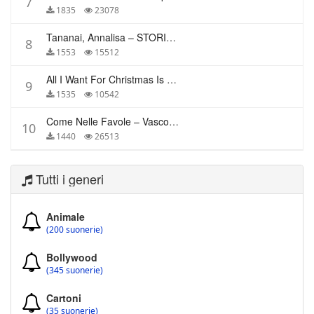
7
1835
23078
Tananai, Annalisa – STORIE BREVI
8
1553
15512
All I Want For Christmas Is You – Mariah Carey
9
1535
10542
Come Nelle Favole – Vasco Rossi
10
1440
26513
Tutti i generi
Animale
(200 suonerie)
Bollywood
(345 suonerie)
Cartoni
(35 suonerie)