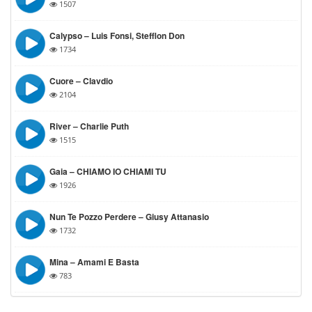
1507
Calypso – Luis Fonsi, Stefflon Don
1734
Cuore – Clavdio
2104
River – Charlie Puth
1515
Gaia – CHIAMO IO CHIAMI TU
1926
Nun Te Pozzo Perdere – Giusy Attanasio
1732
Mina – Amami E Basta
783