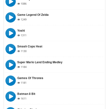
1086
Game Legend Of Zelda
1249
Yoshi
1311
Smash Cops Heat
1130
Super Mario Land Ending Medley
1184
Games Of Thrones
1181
Batman 8 Bit
1611