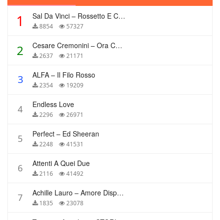
Sal Da Vinci – Rossetto E Caffè
1
8854
57327
Cesare Cremonini – Ora Che Non Ho Più Te
2
2637
21171
ALFA – Il Filo Rosso
3
2354
19209
Endless Love
4
2296
26971
Perfect – Ed Sheeran
5
2248
41531
Attenti A Quei Due
6
2116
41492
Achille Lauro – Amore Disperato
7
1835
23078