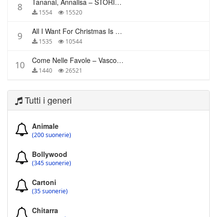
Tananai, Annalisa – STORIE BREVI
8
1554
15520
All I Want For Christmas Is You – Mariah Carey
9
1535
10544
Come Nelle Favole – Vasco Rossi
10
1440
26521
Tutti i generi
Animale
(200 suonerie)
Bollywood
(345 suonerie)
Cartoni
(35 suonerie)
Chitarra