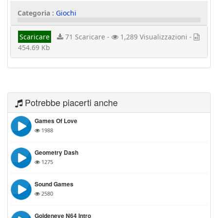
Categoria :
Giochi
Scaricare
71 Scaricare -
1,289 Visualizzazioni -
454.69 Kb
Potrebbe piacerti anche
Games Of Love
1988
Geometry Dash
1275
Sound Games
2580
Goldeneye N64 Intro