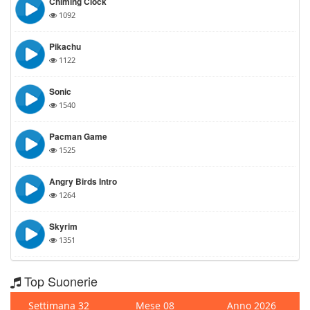
Chiming Clock
1092
Pikachu
1122
Sonic
1540
Pacman Game
1525
Angry Birds Intro
1264
Skyrim
1351
Top Suonerie
Settimana 32
Mese 08
Anno 2026