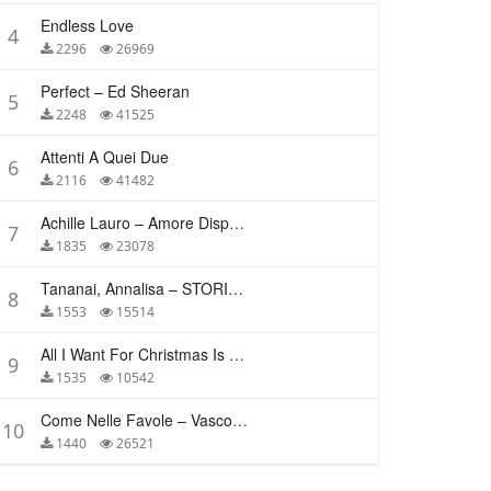
Endless Love
4
2296
26969
Perfect – Ed Sheeran
5
2248
41525
Attenti A Quei Due
6
2116
41482
Achille Lauro – Amore Disperato
7
1835
23078
Tananai, Annalisa – STORIE BREVI
8
1553
15514
All I Want For Christmas Is You – Mariah Carey
9
1535
10542
Come Nelle Favole – Vasco Rossi
10
1440
26521