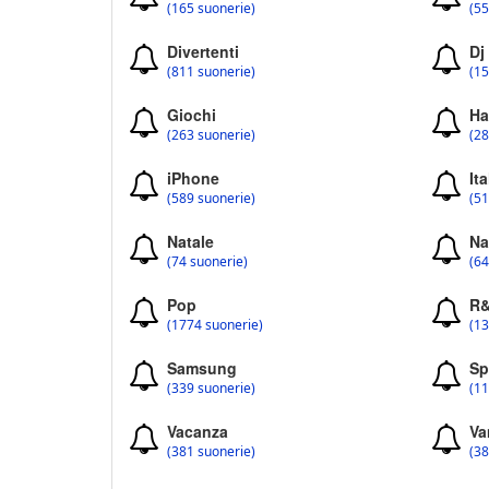
(165 suonerie)
(55
Divertenti
Dj
(811 suonerie)
(15
Giochi
Ha
(263 suonerie)
(28
iPhone
Ita
(589 suonerie)
(51
Natale
Na
(74 suonerie)
(64
Pop
R
(1774 suonerie)
(13
Samsung
Sp
(339 suonerie)
(11
Vacanza
Va
(381 suonerie)
(38