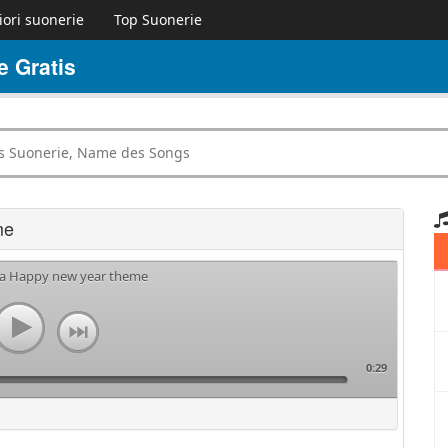
iori suonerie
Top Suonerie
 Gratis
me
ria Happy new year theme
0:29