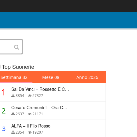
Top Suonerie
Settimana 32
Mese 08
Anno 2026
Sal Da Vinci – Rossetto E Caffè
1
8854
57327
Cesare Cremonini – Ora Che Non Ho Più Te
2
2637
21171
ALFA – Il Filo Rosso
3
2354
19207