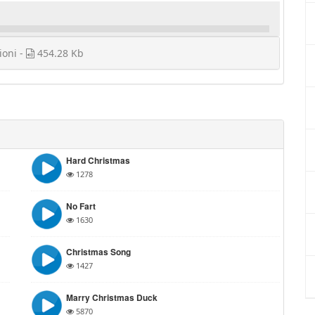
ioni -
454.28 Kb
Hard Christmas
1278
No Fart
1630
Christmas Song
1427
Marry Christmas Duck
5870