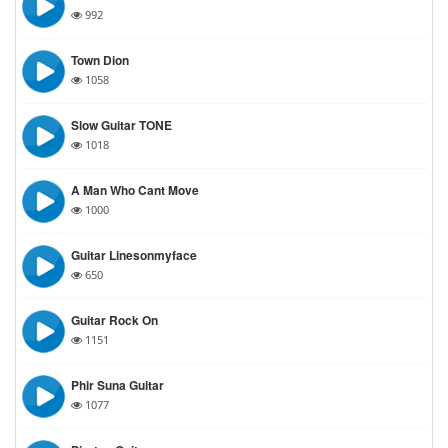
992
Town Dion
1058
Slow Guitar TONE
1018
A Man Who Cant Move
1000
Guitar Linesonmyface
650
Guitar Rock On
1151
Phir Suna Guitar
1077