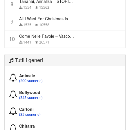
Tananai, Annalisa – STORIE BREVI
8
1554
15562
All I Want For Christmas Is You – Mariah Carey
9
1535
10558
Come Nelle Favole – Vasco Rossi
10
1441
26571
Tutti i generi
Animale
(200 suonerie)
Bollywood
(345 suonerie)
Cartoni
(35 suonerie)
Chitarra