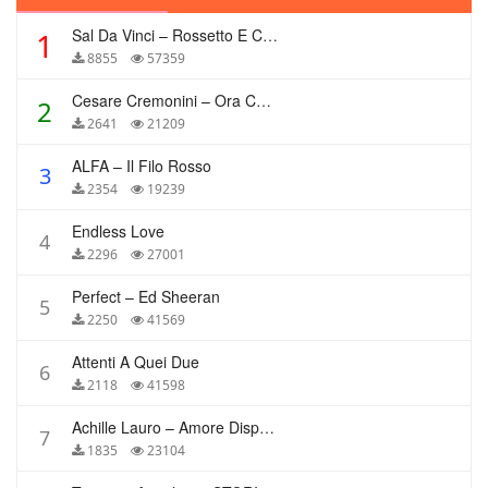
Sal Da Vinci – Rossetto E Caffè
1
8855
57359
Cesare Cremonini – Ora Che Non Ho Più Te
2
2641
21209
ALFA – Il Filo Rosso
3
2354
19239
Endless Love
4
2296
27001
Perfect – Ed Sheeran
5
2250
41569
Attenti A Quei Due
6
2118
41598
Achille Lauro – Amore Disperato
7
1835
23104