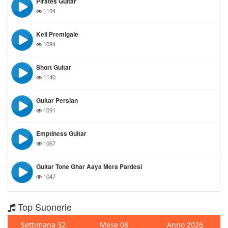
Pirates Guitar
1134
Keli Premigale
1084
Short Guitar
1140
Guitar Persian
1091
Emptiness Guitar
1067
Guitar Tone Ghar Aaya Mera Pardesi
1047
Top Suonerie
Settimana 32
Mese 08
Anno 2026