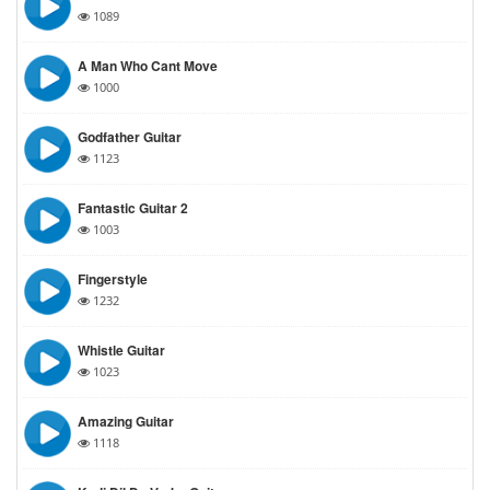
1089
A Man Who Cant Move
1000
Godfather Guitar
1123
Fantastic Guitar 2
1003
Fingerstyle
1232
Whistle Guitar
1023
Amazing Guitar
1118