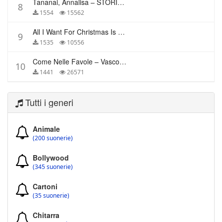
Tananai, Annalisa – STORIE BREVI
8
1554
15562
All I Want For Christmas Is You – Mariah Carey
9
1535
10556
Come Nelle Favole – Vasco Rossi
10
1441
26571
Tutti i generi
Animale
(200 suonerie)
Bollywood
(345 suonerie)
Cartoni
(35 suonerie)
Chitarra