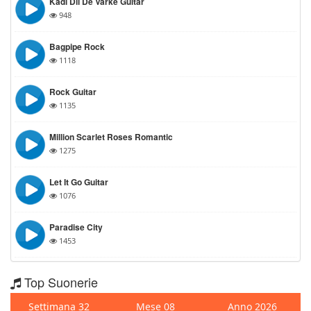
Kadi Dil De Varke Guitar
948
Bagpipe Rock
1118
Rock Guitar
1135
Million Scarlet Roses Romantic
1275
Let It Go Guitar
1076
Paradise City
1453
Top Suonerie
Settimana 32
Mese 08
Anno 2026