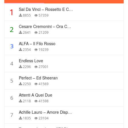
Sal Da Vinci – Rossetto E Caffè
1
8855
57359
Cesare Cremonini – Ora Che Non Ho Più Te
2
2641
21209
ALFA – Il Filo Rosso
3
2354
19239
Endless Love
4
2296
27001
Perfect – Ed Sheeran
5
2250
41569
Attenti A Quei Due
6
2118
41598
Achille Lauro – Amore Disperato
7
1835
23104