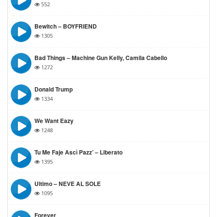
552
Bewitch – BOYFRIEND
1305
Bad Things – Machine Gun Kelly, Camila Cabello
1272
Donald Trump
1334
We Want Eazy
1248
Tu Me Faje Ascì Pazz’ – Liberato
1395
Ultimo – NEVE AL SOLE
1095
Forever