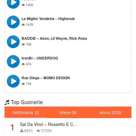
1406
La Miglior Vendetta – Highsnob
1639
BADDIE – Akon, Lil Wayne, Rick Ross
798
IvanBi – UNDERDOG
476
Rue Diego – MOMO DESIGN
794
Top Suonerie
Settimana 32
Mese 08
Anno 2026
Sal Da Vinci – Rossetto E Caffè
1
8855
57359