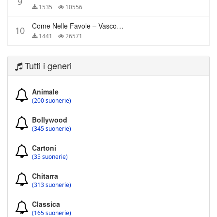
9
1535
10556
Come Nelle Favole – Vasco Rossi
10
1441
26571
Tutti i generi
Animale
(200 suonerie)
Bollywood
(345 suonerie)
Cartoni
(35 suonerie)
Chitarra
(313 suonerie)
Classica
(165 suonerie)