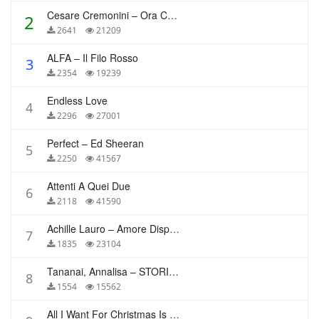
Cesare Cremonini – Ora Che Non Ho Più Te
2
2641
21209
ALFA – Il Filo Rosso
3
2354
19239
Endless Love
4
2296
27001
Perfect – Ed Sheeran
5
2250
41567
Attenti A Quei Due
6
2118
41590
Achille Lauro – Amore Disperato
7
1835
23104
Tananai, Annalisa – STORIE BREVI
8
1554
15562
All I Want For Christmas Is You – Mariah Carey