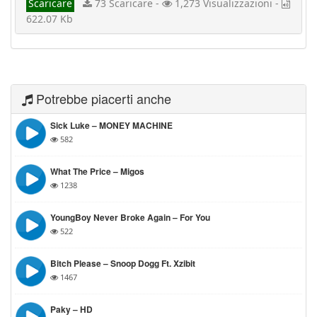
Scaricare
73 Scaricare -
1,273 Visualizzazioni -
622.07 Kb
Potrebbe piacerti anche
Sick Luke – MONEY MACHINE
582
What The Price – Migos
1238
YoungBoy Never Broke Again – For You
522
Bitch Please – Snoop Dogg Ft. Xzibit
1467
Paky – HD