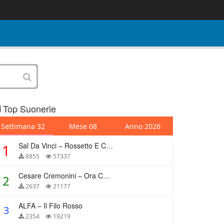
Top Suonerie
Settimana 32
Mese 08
Anno 2026
Sal Da Vinci – Rossetto E Caffè
1
8855
57337
Cesare Cremonini – Ora Che Non Ho Più Te
2
2637
21177
ALFA – Il Filo Rosso
3
2354
19219