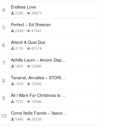
Endless Love
4
2296
26977
Perfect – Ed Sheeran
5
2249
41541
Attenti A Quei Due
6
2116
41514
Achille Lauro – Amore Disperato
7
1835
23086
Tananai, Annalisa – STORIE BREVI
8
1554
15540
All I Want For Christmas Is You – Mariah Carey
9
1535
10546
Come Nelle Favole – Vasco Rossi
10
1440
26539