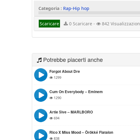
Categoria :
Rap-Hip hop
Scaricare
0 Scaricare -
842 Visualizzazion
Potrebbe piacerti anche
Forgot About Dre
1299
Cum On Everybody – Eminem
1290
Artie 5ive – MARLBORO
694
Rico X Miss Mood – Örökké Fiatalon
838