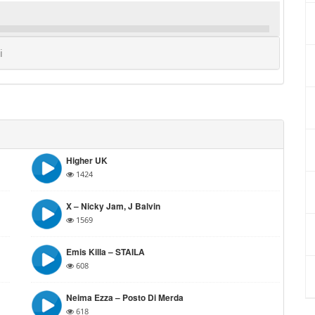
i
Higher UK
1424
X – Nicky Jam, J Balvin
1569
Emis Killa – STAILA
608
Neima Ezza – Posto Di Merda
618