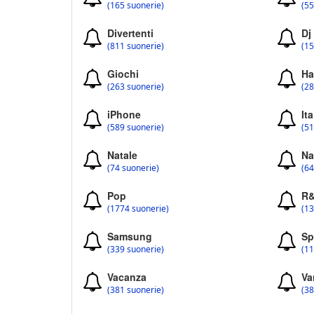
(165 suonerie)
(55
Divertenti
Dj
(811 suonerie)
(15
Giochi
Ha
(263 suonerie)
(28
iPhone
Ita
(589 suonerie)
(51
Natale
Na
(74 suonerie)
(64
Pop
R
(1774 suonerie)
(13
Samsung
Sp
(339 suonerie)
(11
Vacanza
Va
(381 suonerie)
(38