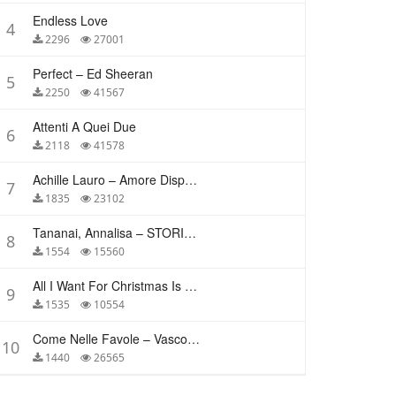
Endless Love
4
2296
27001
Perfect – Ed Sheeran
5
2250
41567
Attenti A Quei Due
6
2118
41578
Achille Lauro – Amore Disperato
7
1835
23102
Tananai, Annalisa – STORIE BREVI
8
1554
15560
All I Want For Christmas Is You – Mariah Carey
9
1535
10554
Come Nelle Favole – Vasco Rossi
10
1440
26565