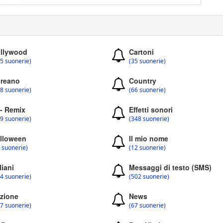
llywood
Cartoni
5 suonerie)
(35 suonerie)
reano
Country
8 suonerie)
(66 suonerie)
 - Remix
Effetti sonori
9 suonerie)
(348 suonerie)
lloween
Il mio nome
 suonerie)
(12 suonerie)
liani
Messaggi di testo (SMS)
4 suonerie)
(502 suonerie)
zione
News
7 suonerie)
(67 suonerie)