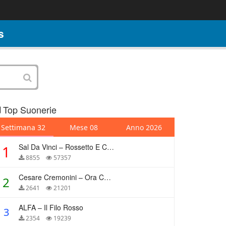
s
Top Suonerie
Settimana 32
Mese 08
Anno 2026
Sal Da Vinci – Rossetto E Caffè
1
8855
57357
Cesare Cremonini – Ora Che Non Ho Più Te
2
2641
21201
ALFA – Il Filo Rosso
3
2354
19239