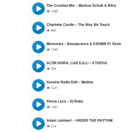
The Creation Mix – Markus Schulz & Nifra
1288
Charlotte Cardin – The Way We Touch
460
Memories – Bassjackers & KSHMR Ft. Sirah
1349
ALTIN SHIRA, LUIZ EJLLI – KTHEHU
784
Sureina Radio Edit – Mellina
1221
Fiesta Loca – Dj Bobo
1287
Adam Lambert – UNDER THE RHYTHM
214