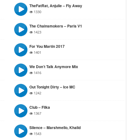
TheFatRat, Anjulie – Fly Away
1330
The Chainsmokers – Paris V1
1423
For You Martin 2017
1401
We Don’t Talk Anymore Mix
1416
Out Tonight Dirty – Ice MC
1242
Club – Filka
1367
Silence – Marshmello, Khalid
1543