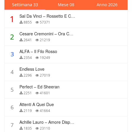
Settimana 33
Mese 08
Anno 2026
Sal Da Vinci – Rossetto E Caffè
1
8855
57371
Cesare Cremonini – Ora Che Non Ho Più Te
2
2641
21219
ALFA – Il Filo Rosso
3
2354
19249
Endless Love
4
2296
27019
Perfect – Ed Sheeran
5
2251
41601
Attenti A Quei Due
6
2119
41664
Achille Lauro – Amore Disperato
7
1835
23110