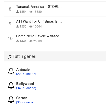
Tananai, Annalisa – STORIE BREVI
8
1554
15580
All I Want For Christmas Is You – Mariah Carey
9
1535
10564
Come Nelle Favole – Vasco Rossi
10
1441
26589
Tutti i generi
Animale
(200 suonerie)
Bollywood
(345 suonerie)
Cartoni
(35 suonerie)