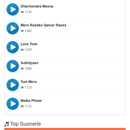
Dharmendra Meena
1135
Mere Rashke Qamar Raees
1382
Love Tone
1229
Ankhiyaan
1080
Tum Mere
1123
Maika Phone
1172
Top Suonerie