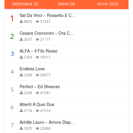
Settimana 32
Mese 08
Anno 2026
Sal Da Vinci – Rossetto E Caffè
1
8855
57337
Cesare Cremonini – Ora Che Non Ho Più Te
2
2637
21177
ALFA – Il Filo Rosso
3
2354
19217
Endless Love
4
2296
26977
Perfect – Ed Sheeran
5
2249
41541
Attenti A Quei Due
6
2116
41514
Achille Lauro – Amore Disperato
7
1835
23086