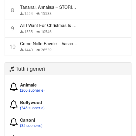
Tananai, Annalisa – STORIE BREVI
8
1554
15538
All I Want For Christmas Is You – Mariah Carey
9
1535
10546
Come Nelle Favole – Vasco Rossi
10
1440
26539
Tutti i generi
Animale
(200 suonerie)
Bollywood
(345 suonerie)
Cartoni
(35 suonerie)