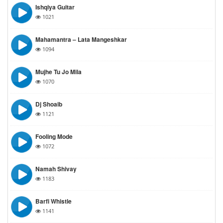
Ishqiya Guitar
1021
Mahamantra – Lata Mangeshkar
1094
Mujhe Tu Jo Mila
1070
Dj Shoaib
1121
Fooling Mode
1072
Namah Shivay
1183
Barfi Whistle
1141