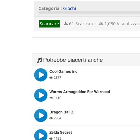
Categoria :
Giochi
Scaricare
61 Scaricare -
1,080 Visualizzaz
Potrebbe piacerti anche
Cool Games Inc
2877
Worms Armageddon For Warnocd
1410
Dragon Ball Z
2954
Zelda Secret
1123