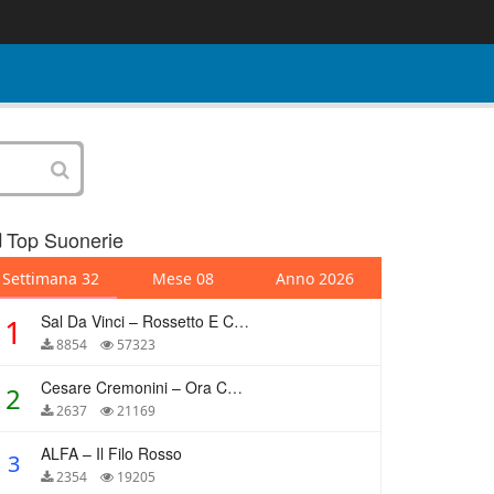
Top Suonerie
Settimana 32
Mese 08
Anno 2026
Sal Da Vinci – Rossetto E Caffè
1
8854
57323
Cesare Cremonini – Ora Che Non Ho Più Te
2
2637
21169
ALFA – Il Filo Rosso
3
2354
19205