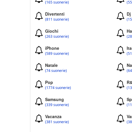
(165 suonerie)
(55
Divertenti
Dj
(811 suonerie)
(15
Giochi
Ha
(263 suonerie)
(28
iPhone
Ita
(589 suonerie)
(51
Natale
Na
(74 suonerie)
(64
Pop
R
(1774 suonerie)
(13
Samsung
Sp
(339 suonerie)
(11
Vacanza
Va
(381 suonerie)
(38