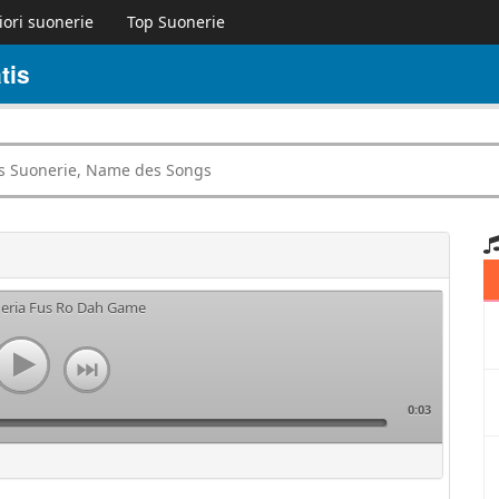
iori suonerie
Top Suonerie
tis
neria Fus Ro Dah Game
0:03