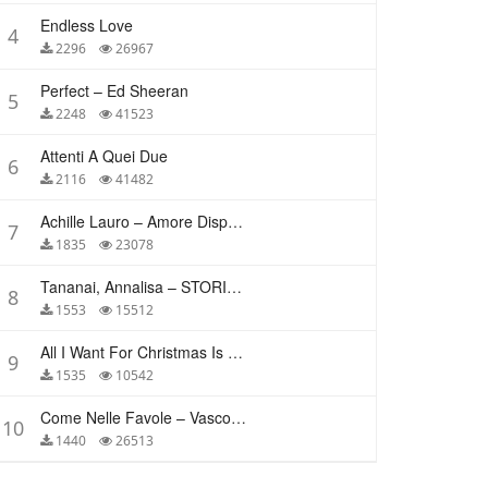
Endless Love
4
2296
26967
Perfect – Ed Sheeran
5
2248
41523
Attenti A Quei Due
6
2116
41482
Achille Lauro – Amore Disperato
7
1835
23078
Tananai, Annalisa – STORIE BREVI
8
1553
15512
All I Want For Christmas Is You – Mariah Carey
9
1535
10542
Come Nelle Favole – Vasco Rossi
10
1440
26513