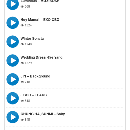
Luminous – MUXIBOSH
368
Hey Mama! – EXO-CBX
1324
Winter Sonata
1248
Wedding Dress -Tae Yang
1329
JIN – Background
718
JISOO – TEARS
818
CHUNG HA, SUNMI – Salty
845