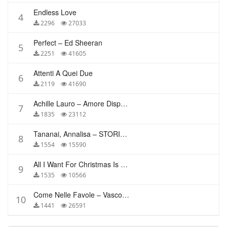
Endless Love
4
2296
27033
Perfect – Ed Sheeran
5
2251
41605
Attenti A Quei Due
6
2119
41690
Achille Lauro – Amore Disperato
7
1835
23112
Tananai, Annalisa – STORIE BREVI
8
1554
15590
All I Want For Christmas Is You – Mariah Carey
9
1535
10566
Come Nelle Favole – Vasco Rossi
10
1441
26591