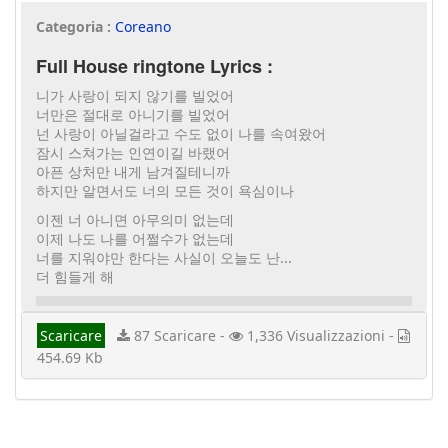
Categoria :
Coreano
Full House ringtone Lyrics :
니가 사랑이 되지 않기를 빌었어
너만은 절대로 아니기를 빌었어
넌 사랑이 아닐걸라고 수도 없이 나를 속여왔어
잠시 스쳐가는 인연이길 바랬어
아픈 상처만 내게 남겨질테니까
하지만 알면서도 너의 모든 것이 욕심이나
이젠 너 아니면 아무의미 없는데
이제 나도 나를 어쩔수가 없는데
너를 지워야만 한다는 사실이 오늘도 난...
더 힘들게 해
Scaricare
87 Scaricare -
1,336 Visualizzazioni -
454.69 Kb