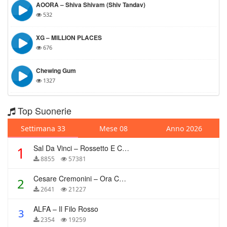
AOORA – Shiva Shivam (Shiv Tandav)
532
XG – MILLION PLACES
676
Chewing Gum
1327
Top Suonerie
Settimana 33
Mese 08
Anno 2026
Sal Da Vinci – Rossetto E Caffè
1
8855
57381
Cesare Cremonini – Ora Che Non Ho Più Te
2
2641
21227
ALFA – Il Filo Rosso
3
2354
19259