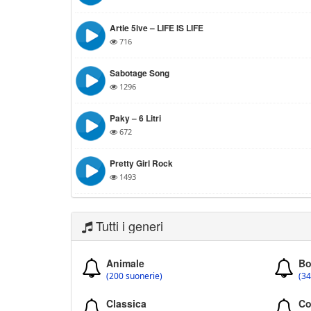
Artie 5ive – LIFE IS LIFE
716
Sabotage Song
1296
Paky – 6 Litri
672
Pretty Girl Rock
1493
Tutti i generi
Animale
Bo
(200 suonerie)
(34
Classica
Co