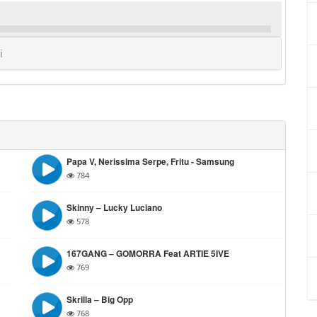
i
Papa V, Nerissima Serpe, Fritu -⁠ Samsung
784
Skinny – Lucky Luciano
578
167GANG – GOMORRA Feat ARTIE 5IVE
769
Skrilla – Big Opp
768