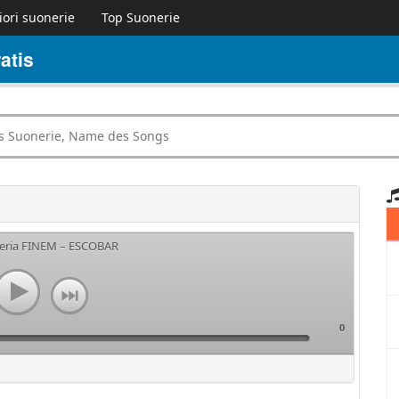
iori suonerie
Top Suonerie
atis
neria FINEM – ESCOBAR
0