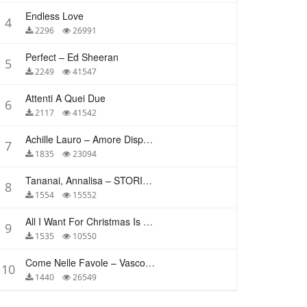
Endless Love
4
2296
26991
Perfect – Ed Sheeran
5
2249
41547
Attenti A Quei Due
6
2117
41542
Achille Lauro – Amore Disperato
7
1835
23094
Tananai, Annalisa – STORIE BREVI
8
1554
15552
All I Want For Christmas Is You – Mariah Carey
9
1535
10550
Come Nelle Favole – Vasco Rossi
10
1440
26549