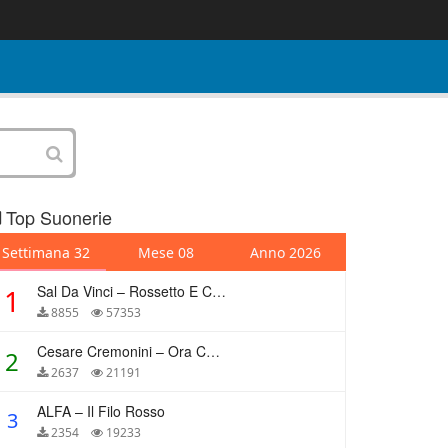
Top Suonerie
Settimana 32
Mese 08
Anno 2026
Sal Da Vinci – Rossetto E Caffè
1
8855
57353
Cesare Cremonini – Ora Che Non Ho Più Te
2
2637
21191
ALFA – Il Filo Rosso
3
2354
19233