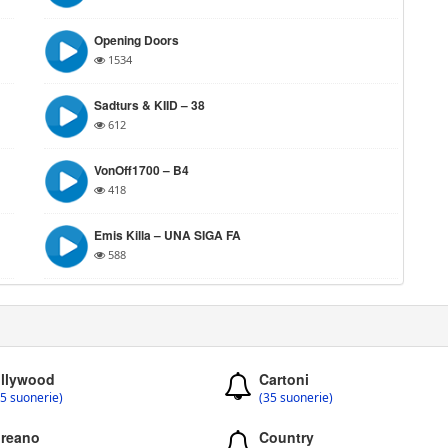
Opening Doors
1534
Sadturs & KIID – 38
612
VonOff1700 – B4
418
Emis Killa – UNA SIGA FA
588
llywood
Cartoni
5 suonerie)
(35 suonerie)
reano
Country