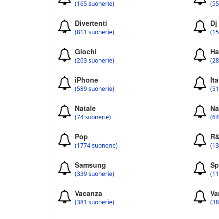
(165 suonerie)
(55
Divertenti
Dj
(811 suonerie)
(15
Giochi
Ha
(263 suonerie)
(28
iPhone
Ita
(589 suonerie)
(51
Natale
Na
(74 suonerie)
(64
Pop
R
(1774 suonerie)
(13
Samsung
Sp
(339 suonerie)
(11
Vacanza
Va
(381 suonerie)
(38