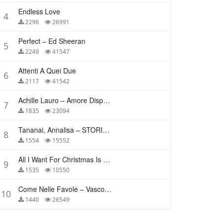
Endless Love
4
2296
26991
Perfect – Ed Sheeran
5
2249
41547
Attenti A Quei Due
6
2117
41542
Achille Lauro – Amore Disperato
7
1835
23094
Tananai, Annalisa – STORIE BREVI
8
1554
15552
All I Want For Christmas Is You – Mariah Carey
9
1535
10550
Come Nelle Favole – Vasco Rossi
10
1440
26549