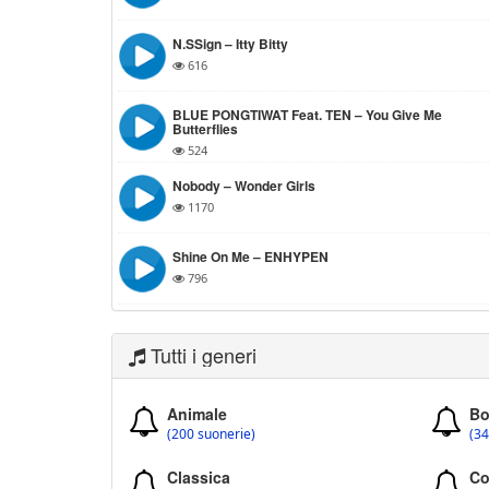
N.SSign – Itty Bitty
616
BLUE PONGTIWAT Feat. TEN – You Give Me
Butterflies
524
Nobody – Wonder Girls
1170
Shine On Me – ENHYPEN
796
Tutti i generi
Animale
Bo
(200 suonerie)
(34
Classica
Co