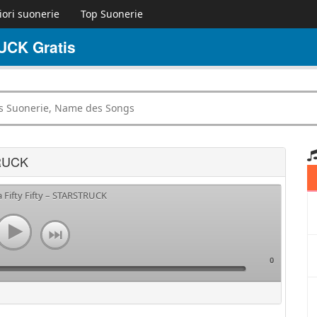
iori suonerie
Top Suonerie
UCK Gratis
TRUCK
a Fifty Fifty – STARSTRUCK
0