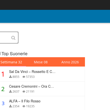
Top Suonerie
Settimana 32
Mese 08
Anno 2026
Sal Da Vinci – Rossetto E Caffè
1
8855
57353
Cesare Cremonini – Ora Che Non Ho Più Te
2
2637
21191
ALFA – Il Filo Rosso
3
2354
19235