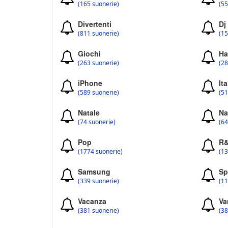
(165 suonerie)
(55
Divertenti
Dj
(811 suonerie)
(15
Giochi
Ha
(263 suonerie)
(28
iPhone
Ita
(589 suonerie)
(51
Natale
Na
(74 suonerie)
(64
Pop
R
(1774 suonerie)
(13
Samsung
Sp
(339 suonerie)
(11
Vacanza
Va
(381 suonerie)
(38