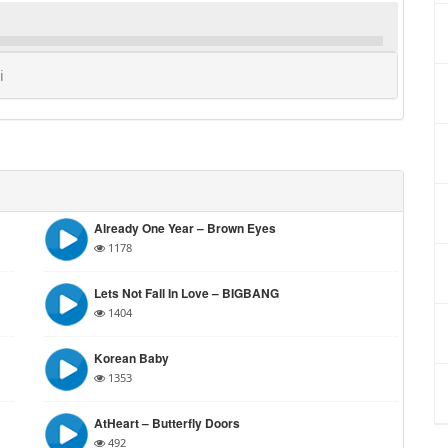
i
Already One Year – Brown Eyes
1178
Lets Not Fall In Love – BIGBANG
1404
Korean Baby
1353
AtHeart – Butterfly Doors
492