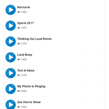
Nocturne
1500
Xperia 2017
1473
Thinking Out Loud Remix
1270
Loud Beep
1428
Text In Inbox
1270
My Phone Is Ringing
2926
Zee Horror Show
1253