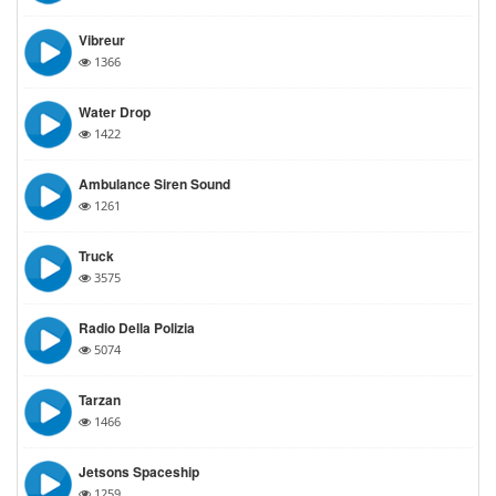
Vibreur
1366
Water Drop
1422
Ambulance Siren Sound
1261
Truck
3575
Radio Della Polizia
5074
Tarzan
1466
Jetsons Spaceship
1259