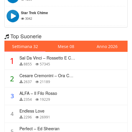
Star Trek Chime
3042
Top Suonerie
Settimana 32
Mese 08
Anno 2026
Sal Da Vinci – Rossetto E Caffè
1
8855
57345
Cesare Cremonini – Ora Che Non Ho Più Te
2
2637
21189
ALFA – Il Filo Rosso
3
2354
19229
Endless Love
4
2296
26991
Perfect – Ed Sheeran
5