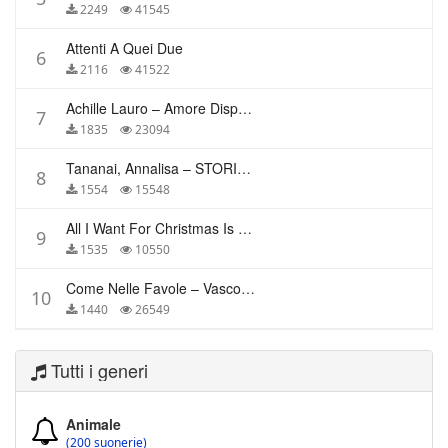
2249
41545
Attenti A Quei Due
6
2116
41522
Achille Lauro – Amore Disperato
7
1835
23094
Tananai, Annalisa – STORIE BREVI
8
1554
15548
All I Want For Christmas Is You – Mariah Carey
9
1535
10550
Come Nelle Favole – Vasco Rossi
10
1440
26549
Tutti i generi
Animale
(200 suonerie)