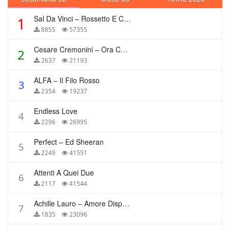
Sal Da Vinci – Rossetto E Caffè
1
8855
57355
Cesare Cremonini – Ora Che Non Ho Più Te
2
2637
21193
ALFA – Il Filo Rosso
3
2354
19237
Endless Love
4
2296
26995
Perfect – Ed Sheeran
5
2249
41551
Attenti A Quei Due
6
2117
41544
Achille Lauro – Amore Disperato
7
1835
23096