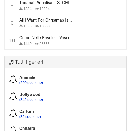
Tananai, Annalisa – STORIE BREVI
8
1554
15554
All I Want For Christmas Is You – Mariah Carey
9
1535
10550
Come Nelle Favole – Vasco Rossi
10
1440
26555
Tutti i generi
Animale
(200 suonerie)
Bollywood
(345 suonerie)
Cartoni
(35 suonerie)
Chitarra