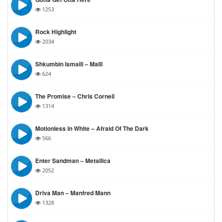
1253
Rock Highlight
2034
Shkumbin Ismaili – Malli
624
The Promise – Chris Cornell
1314
Motionless In White – Afraid Of The Dark
566
Enter Sandman – Metallica
2052
Driva Man – Manfred Mann
1328