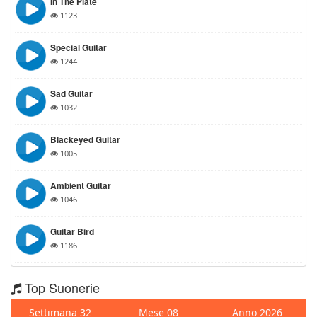
In The Plate
1123
Special Guitar
1244
Sad Guitar
1032
Blackeyed Guitar
1005
Ambient Guitar
1046
Guitar Bird
1186
Top Suonerie
Settimana 32
Mese 08
Anno 2026