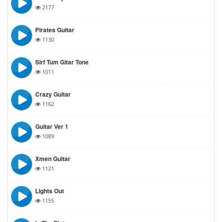
2177
Pirates Guitar
1130
Sirf Tum Gitar Tone
1011
Crazy Guitar
1162
Guitar Ver 1
1089
Xmen Guitar
1121
Lights Out
1155