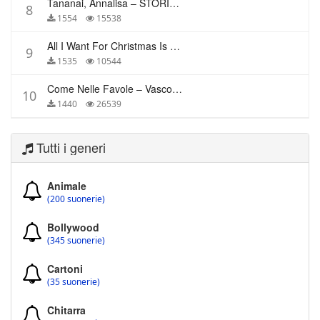
Tananai, Annalisa – STORIE BREVI
8
1554
15538
All I Want For Christmas Is You – Mariah Carey
9
1535
10544
Come Nelle Favole – Vasco Rossi
10
1440
26539
Tutti i generi
Animale
(200 suonerie)
Bollywood
(345 suonerie)
Cartoni
(35 suonerie)
Chitarra