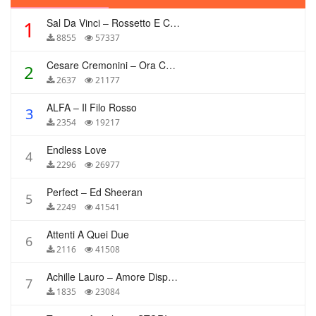
Sal Da Vinci – Rossetto E Caffè
1
8855
57337
Cesare Cremonini – Ora Che Non Ho Più Te
2
2637
21177
ALFA – Il Filo Rosso
3
2354
19217
Endless Love
4
2296
26977
Perfect – Ed Sheeran
5
2249
41541
Attenti A Quei Due
6
2116
41508
Achille Lauro – Amore Disperato
7
1835
23084