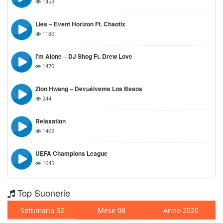
1453
Lies – Event Horizon Ft. Chaotix
1180
I’m Alone – DJ Shog Ft. Drew Love
1470
Zion Hwang – Devuélveme Los Besos
244
Relaxation
1409
UEFA Champions League
1645
Top Suonerie
Settimana 32
Mese 08
Anno 2026