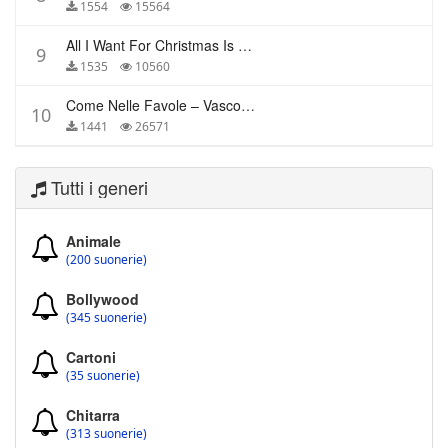
1554
15564
All I Want For Christmas Is You – Mariah Carey
9
1535
10560
Come Nelle Favole – Vasco Rossi
10
1441
26571
Tutti i generi
Animale
(200 suonerie)
Bollywood
(345 suonerie)
Cartoni
(35 suonerie)
Chitarra
(313 suonerie)