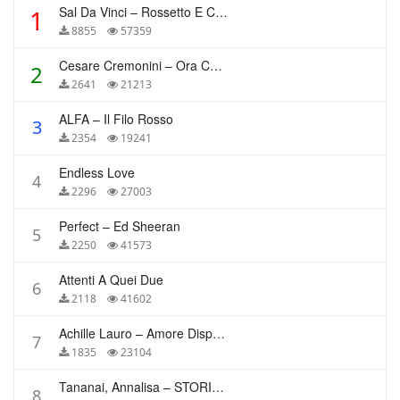
Sal Da Vinci – Rossetto E Caffè
1
8855
57359
Cesare Cremonini – Ora Che Non Ho Più Te
2
2641
21213
ALFA – Il Filo Rosso
3
2354
19241
Endless Love
4
2296
27003
Perfect – Ed Sheeran
5
2250
41573
Attenti A Quei Due
6
2118
41602
Achille Lauro – Amore Disperato
7
1835
23104
Tananai, Annalisa – STORIE BREVI
8