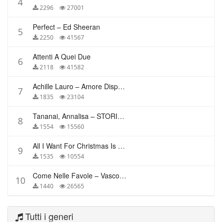
4
2296
27001
Perfect – Ed Sheeran
5
2250
41567
Attenti A Quei Due
6
2118
41582
Achille Lauro – Amore Disperato
7
1835
23104
Tananai, Annalisa – STORIE BREVI
8
1554
15560
All I Want For Christmas Is You – Mariah Carey
9
1535
10554
Come Nelle Favole – Vasco Rossi
10
1440
26565
Tutti i generi