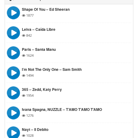
Shape Of You – Ed Sheeran
1877
Leiva – Caída Libre
842
Paris – Santa Manu
1624
I’m Not The Only One – Sam Smith
1494
365 – Zedd, Katy Perry
1954
Ivana Spagna, NUZZLE – T’AMO T’AMO T’AMO
1276
Nayt – Il Debito
1028