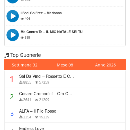
I Feel So Free – Madonna
404
Me Contro Te – IL MIO NATALE SEI TU
888
Top Suonerie
Settimana 32
Mese 08
Anno 2026
Sal Da Vinci – Rossetto E Caffè
1
8855
57359
Cesare Cremonini – Ora Che Non Ho Più Te
2
2641
21209
ALFA – Il Filo Rosso
3
2354
19239
Endless Love