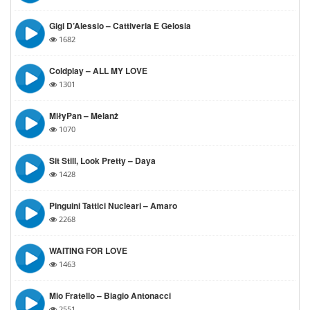
Gigi D’Alessio – Cattiveria E Gelosia
1682
Coldplay – ALL MY LOVE
1301
MiłyPan – Melanż
1070
Sit Still, Look Pretty – Daya
1428
Pinguini Tattici Nucleari – Amaro
2268
WAITING FOR LOVE
1463
Mio Fratello – Biagio Antonacci
2551