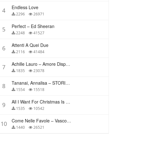
Endless Love
4
2296
26971
Perfect – Ed Sheeran
5
2248
41527
Attenti A Quei Due
6
2116
41484
Achille Lauro – Amore Disperato
7
1835
23078
Tananai, Annalisa – STORIE BREVI
8
1554
15518
All I Want For Christmas Is You – Mariah Carey
9
1535
10542
Come Nelle Favole – Vasco Rossi
10
1440
26521