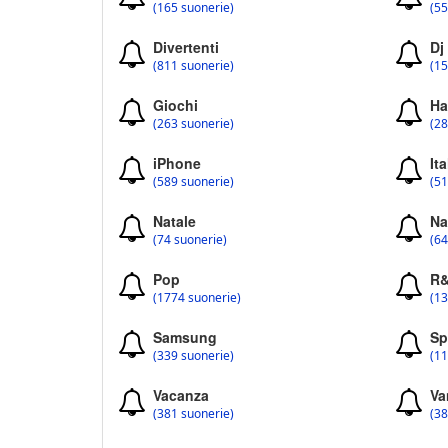
(165 suonerie)
(55
Divertenti
Dj
(811 suonerie)
(15
Giochi
Ha
(263 suonerie)
(28
iPhone
Ita
(589 suonerie)
(51
Natale
Na
(74 suonerie)
(64
Pop
R
(1774 suonerie)
(13
Samsung
Sp
(339 suonerie)
(11
Vacanza
Va
(381 suonerie)
(38