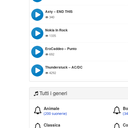
Axty – END THIS
340
Nokia In Rock
1335
EroCaddeo – Punto
692
Thunderstuck – AC/DC
4292
Tutti i generi
Animale
Bo
(200 suonerie)
(34
Classica
Co