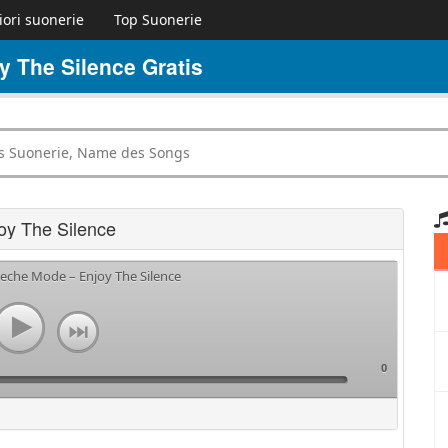
iori suonerie
Top Suonerie
 The Silence Gratis
oy The Silence
peche Mode – Enjoy The Silence
0