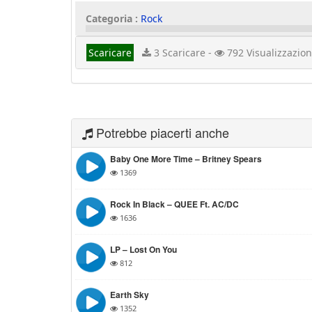
Categoria :
Rock
Scaricare
3 Scaricare -
792 Visualizzazion
Potrebbe piacerti anche
Baby One More Time – Britney Spears
1369
Rock In Black – QUEE Ft. AC/DC
1636
LP – Lost On You
812
Earth Sky
1352