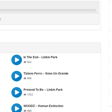
i
In The End – Linkin Park
662
Tiziano Ferro – Sono Un Grande
996
Pretend To Be – Linkin Park
1352
WOODZ – Human Extinction
489