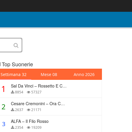
Top Suonerie
Settimana 32
Mese 08
Anno 2026
Sal Da Vinci – Rossetto E Caffè
1
8854
57327
Cesare Cremonini – Ora Che Non Ho Più Te
2
2637
21171
ALFA – Il Filo Rosso
3
2354
19209