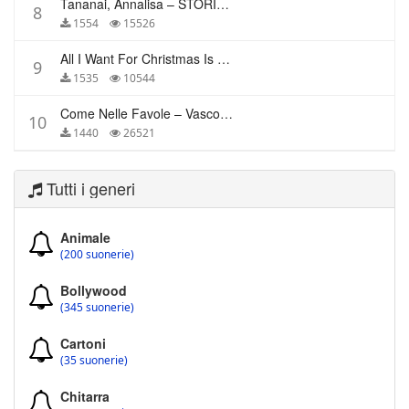
Tananai, Annalisa – STORIE BREVI
8
1554
15526
All I Want For Christmas Is You – Mariah Carey
9
1535
10544
Come Nelle Favole – Vasco Rossi
10
1440
26521
Tutti i generi
Animale
(200 suonerie)
Bollywood
(345 suonerie)
Cartoni
(35 suonerie)
Chitarra