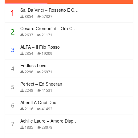
Sal Da Vinci – Rossetto E Caffè
1
8854
57327
Cesare Cremonini – Ora Che Non Ho Più Te
2
2637
21171
ALFA – Il Filo Rosso
3
2354
19209
Endless Love
4
2296
26971
Perfect – Ed Sheeran
5
2248
41531
Attenti A Quei Due
6
2116
41492
Achille Lauro – Amore Disperato
7
1835
23078