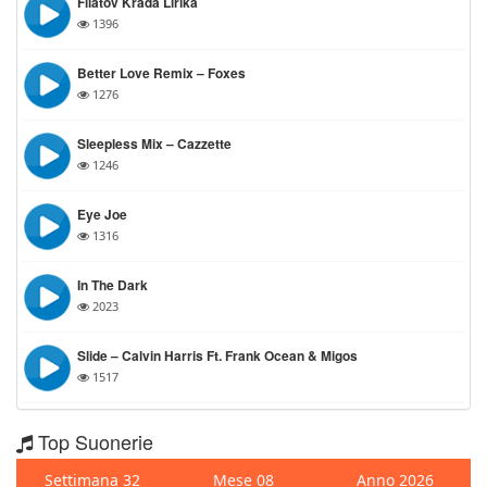
Filatov Krada Lirika
1396
Better Love Remix – Foxes
1276
Sleepless Mix – Cazzette
1246
Eye Joe
1316
In The Dark
2023
Slide – Calvin Harris Ft. Frank Ocean & Migos
1517
Top Suonerie
Settimana 32
Mese 08
Anno 2026