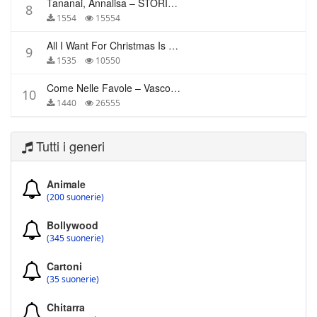
Tananai, Annalisa – STORIE BREVI
8
1554
15554
All I Want For Christmas Is You – Mariah Carey
9
1535
10550
Come Nelle Favole – Vasco Rossi
10
1440
26555
Tutti i generi
Animale
(200 suonerie)
Bollywood
(345 suonerie)
Cartoni
(35 suonerie)
Chitarra