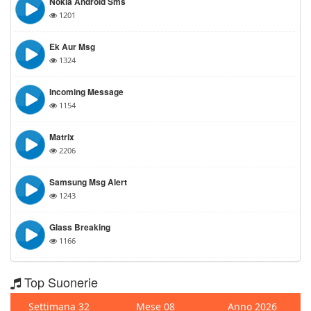
Nokia Android Sms
1201
Ek Aur Msg
1324
Incoming Message
1154
Matrix
2206
Samsung Msg Alert
1243
Glass Breaking
1166
Top Suonerie
Settimana 32
Mese 08
Anno 2026