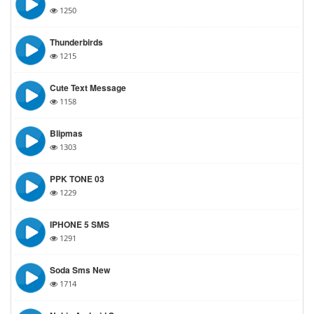
1250
Thunderbirds
1215
Cute Text Message
1158
Blipmas
1303
PPK TONE 03
1229
IPHONE 5 SMS
1291
Soda Sms New
1714