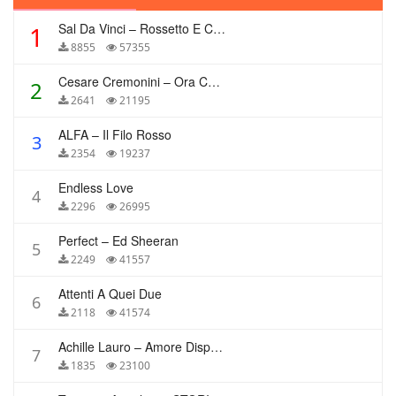
Sal Da Vinci – Rossetto E Caffè
1
8855
57355
Cesare Cremonini – Ora Che Non Ho Più Te
2
2641
21195
ALFA – Il Filo Rosso
3
2354
19237
Endless Love
4
2296
26995
Perfect – Ed Sheeran
5
2249
41557
Attenti A Quei Due
6
2118
41574
Achille Lauro – Amore Disperato
7
1835
23100